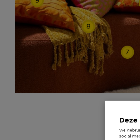
8
7
Deze 
We gebrui
social me