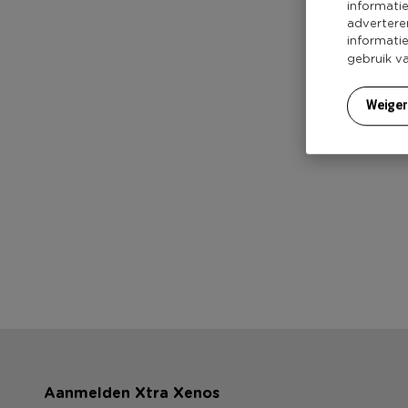
informati
advertere
informati
gebruik v
Weige
Aanmelden Xtra Xenos