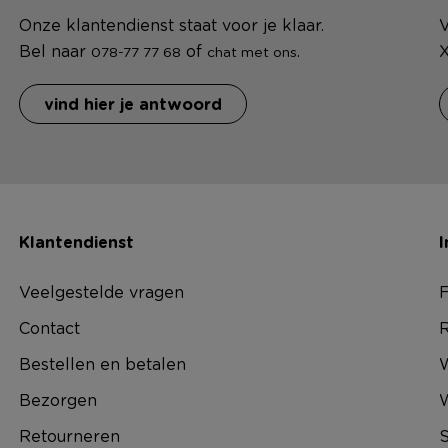
Onze klantendienst staat voor je klaar.
V
Bel naar
of
.
X
078-77 77 68
chat met ons
vind hier je antwoord
Klantendienst
I
Veelgestelde vragen
F
Contact
R
Bestellen en betalen
W
Bezorgen
Retourneren
S