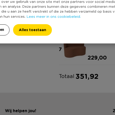
e over uw gebruik van onze site met onze partners voor social medi
n en analyse. Deze partners kunnen deze gegevens combineren me
Kussen wave
e die u aan ze heeft verstrekt of die ze hebben verzameld op basis 
Lees meer in ons cookiebeleid.
an hun services.
9
14,99
Alles toestaan
ren
Teddy lovese
7
229,00
351,92
Totaal
Wij helpen jou!
Z