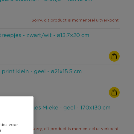
Sorry, dit product is momenteel uitverkocht.
reepjes - zwart/wit - ø13.7x20 cm
rint klein - geel - ø21x15.5 cm
lle met kwastjes Mieke - geel - 170x130 cm
ties voor
Sorry, dit product is momenteel uitverkocht.
e