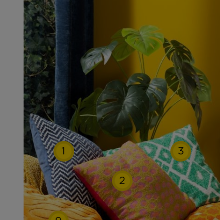
1
3
2
9