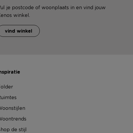
ul je postcode of woonplaats in en vind jouw
enos winkel.
vind winkel
nspiratie
older
uimtes
oonstijlen
Woontrends
hop de stijl