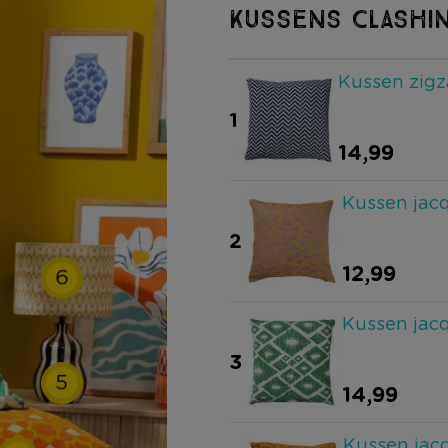
KUSSENS CLASHI
Kussen zigz
1
14,99
Kussen jacq
2
12,99
6
Kussen jacq
3
5
14,99
Kussen jac