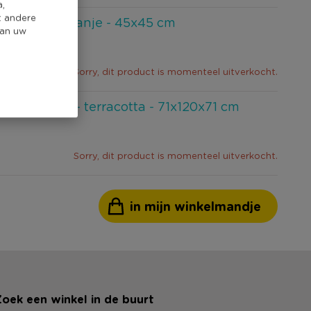
a,
t andere
 velvet - oranje - 45x45 cm
van uw
Sorry, dit product is momenteel uitverkocht.
at fauteuil - terracotta - 71x120x71 cm
Sorry, dit product is momenteel uitverkocht.
in mijn winkelmandje
oek een winkel in de buurt