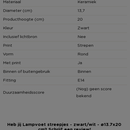
Materiaal
Keramiek
Contactgegevens
Diameter (cm)
13,7
Xenos B.V, Schutweg 8, 5145NP Waalwijk, Nederland
Producthoogte (cm)
20
www.xenos.nl/klantenservice
Kleur
Zwart
Inclusief lichtbron
Nee
Print
Strepen
Vorm
Rond
Met print
Ja
Binnen of buitengebruik
Binnen
Fitting
E14
(Nog) geen score
Duurzaamheidsscore
bekend
Heb jij Lampvoet streepjes - zwart/wit - ø13.7x20
cm? Schrijf een review!