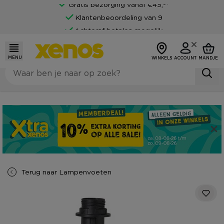
Gratis bezorging vanaf €45,-*
Klantenbeoordeling van 9
Achteraf betalen mogelijk
MENU
WINKELS
ACCOUNT
MANDJE
Terug naar
Lampenvoeten