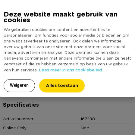
Deze website maakt gebruik van
cookies
We gebruiken cookies om content en advertenties te
personaliseren, om functies voor social media te bieden en om
ons websiteverkeer te analyseren. Ook delen we informatie
over uw gebruik van onze site met onze partners voor social
Omschrijving
media, adverteren en analyse. Deze partners kunnen deze
gegevens combineren met andere informatie die u aan ze heeft
verstrekt of die ze hebben verzameld op basis van uw gebruik
Opvallen doe je sowieso met deze zwart-wit gestreepte
Lees meer in ons cookiebeleid.
van hun services.
lampvoet. Een echte eyecatcher met een vleugje retro. De
lampvoet is geschikt voor een lamp met een E14 fitting.
Alles toestaan
Weigeren
Lees meer
Ontdek onze lampvoeten: van strakke houtlook en grafische
strepen tot speelse organische vormen en luxe keramiek. Elk
Specificaties
model heeft z’n eigen karakter en past perfect bij jouw stijl, of
je nu kiest voor naturel, kleur of opvallende prints. Geef ‘m een
Artikelnummer
167298
fraaie lampenkap en je hebt in één klap een stijlvolle
Online Only
Nee
eyecatcher!