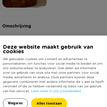
Omschrijving
Velvet vibes! Dit oranje kussen met golvend patroon
combineert zachtheid met speelsheid. Het patroon voelt als
Deze website maakt gebruik van
een subtiele golfbeweging – perfect voor een trendy touch op
cookies
je bank of bed. Dit kussen is voorzien van een vulling.
Lees meer
We gebruiken cookies om content en advertenties te
personaliseren, om functies voor social media te bieden en om
ons websiteverkeer te analyseren. Ook delen we informatie
Specificaties
over uw gebruik van onze site met onze partners voor social
media, adverteren en analyse. Deze partners kunnen deze
Artikelnummer
187149
gegevens combineren met andere informatie die u aan ze heeft
verstrekt of die ze hebben verzameld op basis van uw gebruik
Online Only
Nee
Lees meer in ons cookiebeleid.
van hun services.
Productbreedte (cm)
45
Producthoogte (cm)
45
Alles toestaan
Weigeren