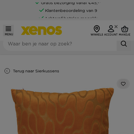
Gratis bezorging vanaf €45,-*
Klantenbeoordeling van 9
Achteraf betalen mogelijk
MENU
WINKELS
ACCOUNT
MANDJE
Terug naar
Sierkussens