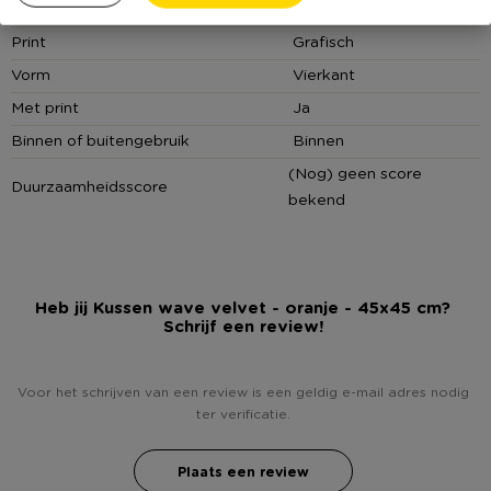
Kleur
Oranje
Print
Grafisch
Vorm
Vierkant
Met print
Ja
Binnen of buitengebruik
Binnen
(Nog) geen score
Duurzaamheidsscore
bekend
Heb jij Kussen wave velvet - oranje - 45x45 cm?
Schrijf een review!
Voor het schrijven van een review is een geldig e-mail adres nodig
ter verificatie.
Plaats een review