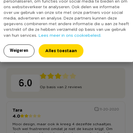
personaliseren, om functies voor social media te bieden en om
Welke jij thuizbezorgd krijgt is van tevoren niet te
Vaatwasmachine bestendig
Ja
ons websiteverkeer te analyseren. Ook delen we informatie
bepalen
Geschikt voor magnetron
Ja
over uw gebruik van onze site met onze partners voor social
media, adverteren en analyse. Deze partners kunnen deze
Duurzaamheidsscore
gegevens combineren met andere informatie die u aan ze heeft
verstrekt of die ze hebben verzameld op basis van uw gebruik
Lees meer in ons cookiebeleid.
van hun services.
Alles toestaan
Weigeren
Reviews
6.0
Op basis van 2 reviews
Tara
11-20-2020
4.0
Mooi design, maar ook ik kreeg 4 dezelfde schaaltjes.
Toch wel frustrerend omdat je niet de keuze krijgt. Om