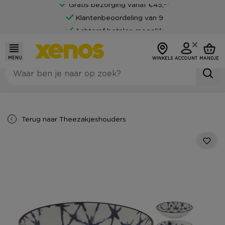
Gratis bezorging vanaf €45,-*
Klantenbeoordeling van 9
Achteraf betalen mogelijk
MENU
WINKELS
ACCOUNT
MANDJE
Terug naar
Theezakjeshouders