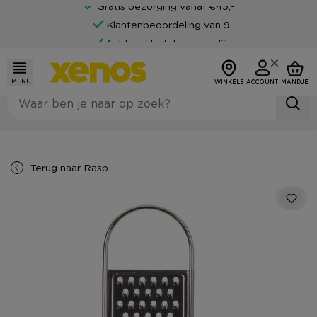
Gratis bezorging vanaf €45,-*
Klantenbeoordeling van 9
Achteraf betalen mogelijk
MENU
WINKELS
ACCOUNT
MANDJE
Terug naar
Rasp