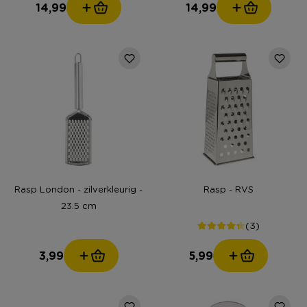
14,99
14,99
Rasp London - zilverkleurig -
Rasp - RVS
23.5 cm
(3)
3,99
5,99