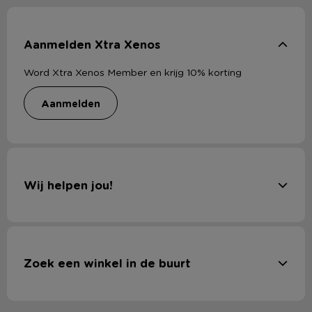
Fijne rasp kopen
Een fijne rasp is perfect voor het raspen van kaneel,
nootmuskaat en chocolade. De schil van een citroen rasp je
Aanmelden Xtra Xenos
gemakkelijk met een fijne rasp. Maar ook een sinaasappel rasp
je moeiteloos met een vierkante rasp. Heb jij jouw favoriete
Word Xtra Xenos Member en krijg 10% korting
rasp al gevonden?
aanmelden
Goedkope rasp kopen
Bij Xenos vind je diverse soorten raspen voor een leuke prijs
met een goede kwaliteit. Je shopt jouw favoriete rasp
Wij helpen jou!
natuurlijk online of in een van onze
winkels
. Altijd op de hoogte
zijn van de laatste
acties
? Bekijk dan ook onze
folder
en schrijf
je in voor de nieuwsbrief.
Zoek een winkel in de buurt