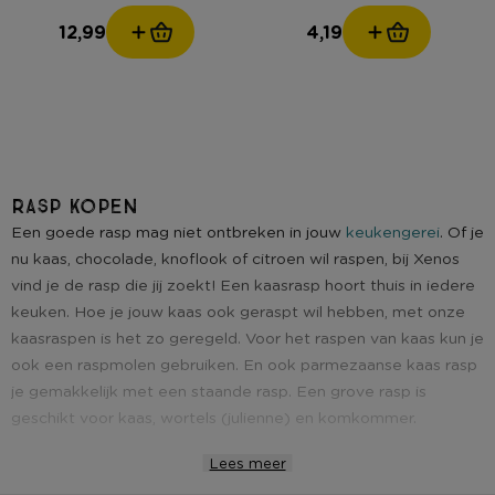
12,99
4,19
Rasp kopen
Een goede rasp mag niet ontbreken in jouw
keukengerei
. Of je
nu kaas, chocolade, knoflook of citroen wil raspen, bij Xenos
vind je de rasp die jij zoekt! Een kaasrasp hoort thuis in iedere
keuken. Hoe je jouw kaas ook geraspt wil hebben, met onze
kaasraspen is het zo geregeld. Voor het raspen van kaas kun je
ook een raspmolen gebruiken. En ook parmezaanse kaas rasp
je gemakkelijk met een staande rasp. Een grove rasp is
geschikt voor kaas, wortels (julienne) en komkommer.
Lees meer