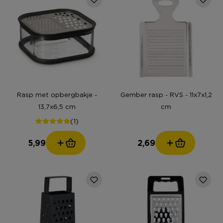
Rasp met opbergbakje -
Gember rasp - RVS - 11x7x1,2
13,7x6,5 cm
cm
(1)
5,99
2,69