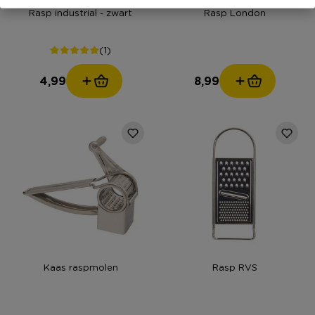
Rasp industrial - zwart
Rasp London
(1)
4,99
8,99
Kaas raspmolen
Rasp RVS