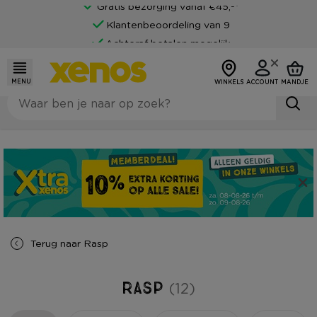
Gratis bezorging vanaf €45,-*
Klantenbeoordeling van 9
Achteraf betalen mogelijk
MENU
WINKELS
ACCOUNT
MANDJE
Terug naar
Rasp
Rasp
(12)