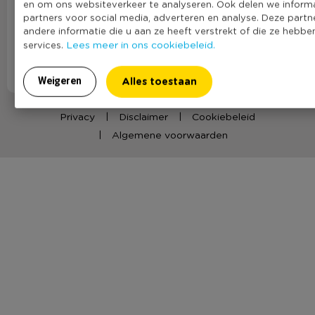
en om ons websiteverkeer te analyseren. Ook delen we inform
partners voor social media, adverteren en analyse. Deze par
Blijf op de hoogte via onze social media.
andere informatie die u aan ze heeft verstrekt of die ze hebb
Lees meer in ons cookiebeleid.
services.
Alles toestaan
Weigeren
Privacy
Disclaimer
Cookiebeleid
Algemene voorwaarden