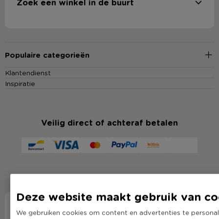
Zoek een winkel in de buurt
Populaire categorieën
Klantendienst
Inspiratie
Veilig direct of achteraf betalen
Deze website maakt gebruik van co
We gebruiken cookies om content en advertenties te personali
Volg al onze Xenos avonturen!