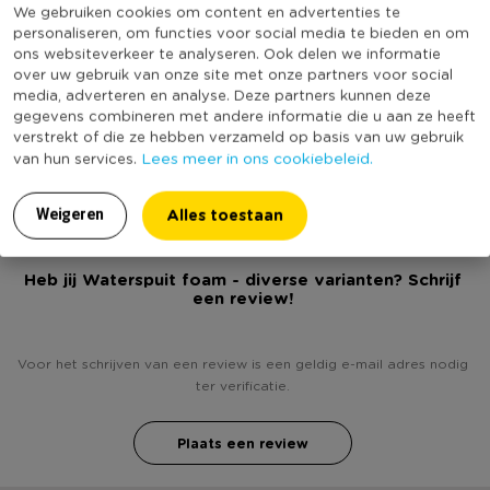
We gebruiken cookies om content en advertenties te
Online Only
Nee
buurt!
personaliseren, om functies voor social media te bieden en om
Diameter (cm)
8,7
ons websiteverkeer te analyseren. Ook delen we informatie
over uw gebruik van onze site met onze partners voor social
Producthoogte (cm)
8,8
media, adverteren en analyse. Deze partners kunnen deze
Kleur
Multikleur
gegevens combineren met andere informatie die u aan ze heeft
verstrekt of die ze hebben verzameld op basis van uw gebruik
(Nog) geen score
Lees meer in ons cookiebeleid.
Duurzaamheidsscore
van hun services.
bekend
Alles toestaan
Weigeren
Heb jij Waterspuit foam - diverse varianten? Schrijf
een review!
Voor het schrijven van een review is een geldig e-mail adres nodig
ter verificatie.
Plaats een review