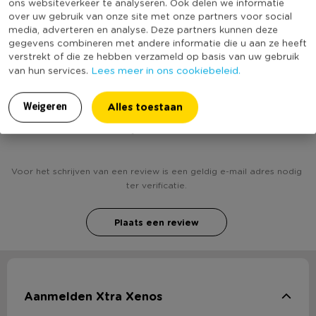
ons websiteverkeer te analyseren. Ook delen we informatie
Vaatwasmachine bestendig
Ja
over uw gebruik van onze site met onze partners voor social
media, adverteren en analyse. Deze partners kunnen deze
(Nog) geen score
Duurzaamheidsscore
gegevens combineren met andere informatie die u aan ze heeft
bekend
verstrekt of die ze hebben verzameld op basis van uw gebruik
Lees meer in ons cookiebeleid.
van hun services.
Alles toestaan
Weigeren
Heb jij Water- / Oliefles Jungle Life - 0.5 liter?
Schrijf een review!
Voor het schrijven van een review is een geldig e-mail adres nodig
ter verificatie.
Plaats een review
Aanmelden Xtra Xenos