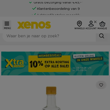
Gratis bezorging vanaf €45,-*
Klantenbeoordeling van 9
Achteraf betalen mogelijk
MENU
WINKELS
ACCOUNT
MANDJE