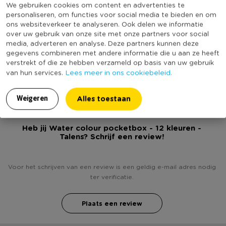
We gebruiken cookies om content en advertenties te
Online Only
Nee
* 12 kleuren
personaliseren, om functies voor social media te bieden en om
Materiaal
Kunststof
* Leverancier: Talens
ons websiteverkeer te analyseren. Ook delen we informatie
over uw gebruik van onze site met onze partners voor social
* Bekijk ook de aquarel tekenblokken
Kleur
Multikleur
media, adverteren en analyse. Deze partners kunnen deze
Merk
Royal Talens
gegevens combineren met andere informatie die u aan ze heeft
verstrekt of die ze hebben verzameld op basis van uw gebruik
(Nog) geen score
Duurzaamheidsscore
Lees meer in ons cookiebeleid.
van hun services.
bekend
Alles toestaan
Weigeren
Heb jij Water colour pocketbox - 12 kleuren -
Talens? Schrijf een review!
Voor het schrijven van een review is een geldig e-mail adres nodig
ter verificatie.
Plaats een review