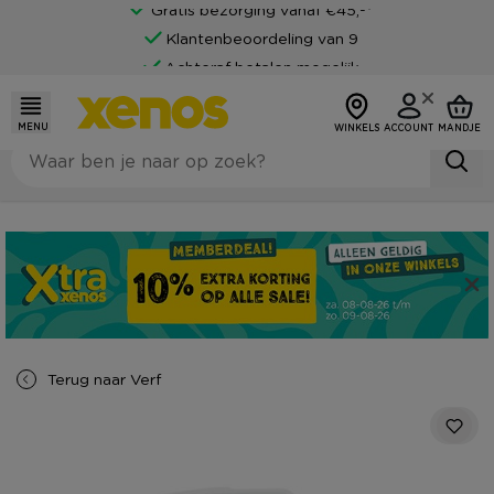
Gratis bezorging vanaf €45,-*
Klantenbeoordeling van 9
Achteraf betalen mogelijk
MENU
WINKELS
ACCOUNT
MANDJE
Terug naar
Verf