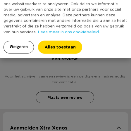
ons websiteverkeer te analyseren. Ook delen we informatie
Productlengte (cm)
10
over uw gebruik van onze site met onze partners voor social
media, adverteren en analyse. Deze partners kunnen deze
(Nog) geen score
gegevens combineren met andere informatie die u aan ze heeft
Duurzaamheidsscore
bekend
verstrekt of die ze hebben verzameld op basis van uw gebruik
Lees meer in ons cookiebeleid.
van hun services.
Alles toestaan
Weigeren
Heb jij Wandkastje - 40x10x60 cm - zwart? Schrijf
een review!
Voor het schrijven van een review is een geldig e-mail adres nodig
ter verificatie.
Plaats een review
Aanmelden Xtra Xenos