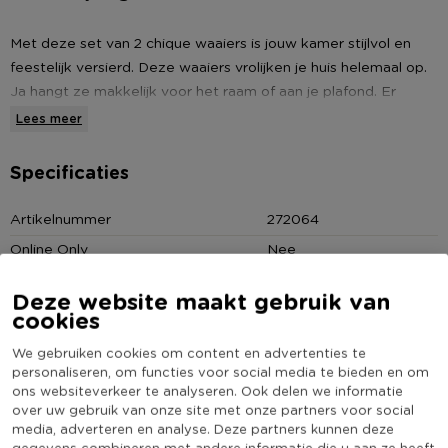
Met deze set van 2 chique waaiers is jouw kamer stijlvol en
feestelijk versierd. Deze waaiers vrolijken je huis helemaal op.
Ja hangt ze makkelijk voor het raam of aan je plafond. Er
zitten 2 waaiers in het zakje en daarmee heb je meteen een
Lees meer
leuke versiering. Je huis vrolijkt er van op. De waaiers hebben
een diameter van 40 cm.
Specificaties
* Set van 2 waaiers
Artikelnummer
272064
* Kleur: goud/roze
Online Only
Nee
* Diameter: 40 cm
Materiaal
Papier
Deze website maakt gebruik van
Diameter (cm)
40
cookies
Kleur
Roze
We gebruiken cookies om content en advertenties te
(Nog) geen score
personaliseren, om functies voor social media te bieden en om
Duurzaamheidsscore
ons websiteverkeer te analyseren. Ook delen we informatie
bekend
over uw gebruik van onze site met onze partners voor social
media, adverteren en analyse. Deze partners kunnen deze
gegevens combineren met andere informatie die u aan ze heeft