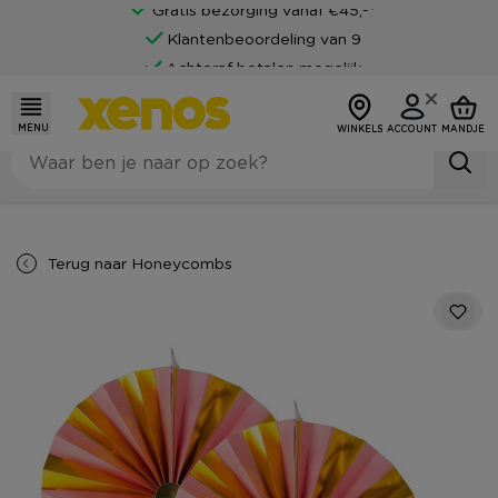
Gratis bezorging vanaf €45,-*
Klantenbeoordeling van 9
Achteraf betalen mogelijk
MENU
WINKELS
ACCOUNT
MANDJE
Terug naar
Honeycombs