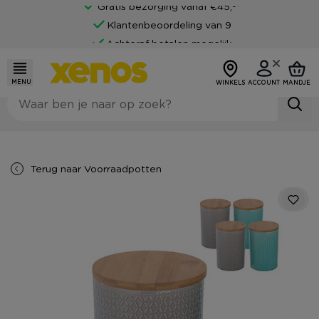
Gratis bezorging vanaf €45,-*
Klantenbeoordeling van 9
Achteraf betalen mogelijk
MENU
WINKELS
ACCOUNT
MANDJE
Terug naar
Voorraadpotten