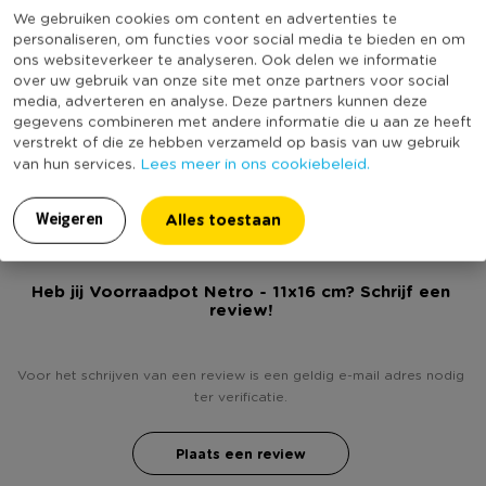
exemplaren van iedere voorraadpot
We gebruiken cookies om content en advertenties te
Minimale bestelhoeveelheid
5
personaliseren, om functies voor social media te bieden en om
ons websiteverkeer te analyseren. Ook delen we informatie
Vorm
Rond
over uw gebruik van onze site met onze partners voor social
• Voorraadpot groot Netro
Met print
Ja
media, adverteren en analyse. Deze partners kunnen deze
gegevens combineren met andere informatie die u aan ze heeft
Vaatwasmachine bestendig
Ja
• Mooi en vrolijk design
verstrekt of die ze hebben verzameld op basis van uw gebruik
(Nog) geen score
Lees meer in ons cookiebeleid.
van hun services.
Duurzaamheidsscore
bekend
• Afmeting 11x16 cm (diameter x hoogte)
Alles toestaan
Weigeren
• Geschikt voor vaatwasser en magnetron
Heb jij Voorraadpot Netro - 11x16 cm? Schrijf een
review!
Voor het schrijven van een review is een geldig e-mail adres nodig
ter verificatie.
Plaats een review