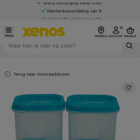
Gratis bezorging vanaf €45,-*
Klantenbeoordeling van 9
Achteraf betalen mogelijk
MENU
WINKELS
ACCOUNT
MANDJE
Terug naar
Voorraaddozen