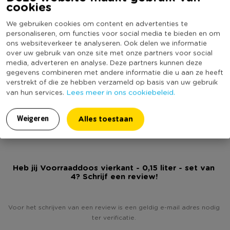
cookies
* Voordeelverpakking van 4 doosjes
Kleur
Multikleur
* Inhoud 0,15 liter
We gebruiken cookies om content en advertenties te
Inhoud in liter
0.25
* Geschikt voor vaatwasser, magnetron, koelkast, vriezer
personaliseren, om functies voor social media te bieden en om
Minimale bestelhoeveelheid
4
ons websiteverkeer te analyseren. Ook delen we informatie
over uw gebruik van onze site met onze partners voor social
Productlengte (cm)
6
media, adverteren en analyse. Deze partners kunnen deze
gegevens combineren met andere informatie die u aan ze heeft
Vaatwasmachine bestendig
Ja
verstrekt of die ze hebben verzameld op basis van uw gebruik
Deksel
Ja
Lees meer in ons cookiebeleid.
van hun services.
(Nog) geen score
Duurzaamheidsscore
bekend
Alles toestaan
Weigeren
Heb jij Voorraaddoos vierkant - 0,15 liter - set van
4? Schrijf een review!
Voor het schrijven van een review is een geldig e-mail adres nodig
ter verificatie.