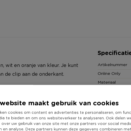
Specificati
Artikelnummer
n, wit en oranje van kleur. Je kunt
Online Only
n de clip aan de onderkant.
Materiaal
Productbreedte
Producthoogte 
website maakt gebruik van cookies
Kleur
ken cookies om content en advertenties te personaliseren, om func
Productlengte (
dia te bieden en om ons websiteverkeer te analyseren. Ook delen w
e over uw gebruik van onze site met onze partners voor social medi
Duurzaamheidss
n en analyse. Deze partners kunnen deze gegevens combineren me