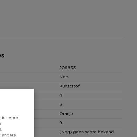
es
209833
Nee
Kunststof
 (cm)
4
(cm)
5
Oranje
ties voor
cm)
9
e
a,
core
(Nog) geen score bekend
t andere