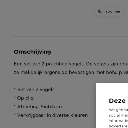
Inzoomen
Omschrijving
Een set van 2 prachtige vogels. De vogels zijn brui
ze makkelijk ergens op bevestigen met behulp va
* Set van 2 vogels
* Op clip
Deze 
* Afmeting: 9x4x5 cm
We gebrui
* Verkrijgbaar in diverse kleuren
social me
informati
advertere