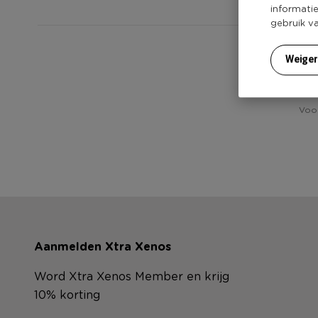
informati
gebruik v
Weige
Voor
Aanmelden Xtra Xenos
Word Xtra Xenos Member en krijg
10% korting