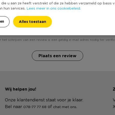
e die u aan ze heeft verstrekt of die ze hebben verzameld op basis 
Lees meer in ons cookiebeleid.
an hun services.
Alles toestaan
Heb jij Vogeltjes set van 2 - oranje? Schrijf een review!
ren
 het schrijven van een review is een geldig e-mail adres nodig ter verific
Plaats een review
Wij helpen jou!
Z
Onze klantendienst staat voor je klaar.
V
Bel naar
of
.
X
078-77 77 68
chat met ons