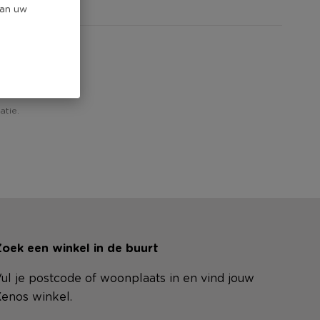
van uw
atie.
oek een winkel in de buurt
ul je postcode of woonplaats in en vind jouw
enos winkel.