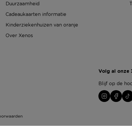
Duurzaamheid
T
Cadeaukaarten informatie
Kinderziekenhuizen van oranje
Over Xenos
Volg al onze
Blijf op de ho
oorwaarden