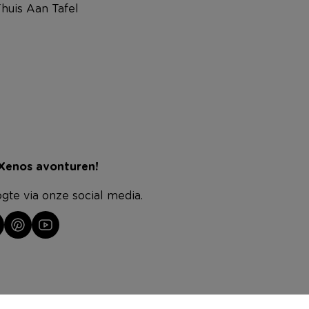
huis Aan Tafel
 Xenos avonturen!
ogte via onze social media.