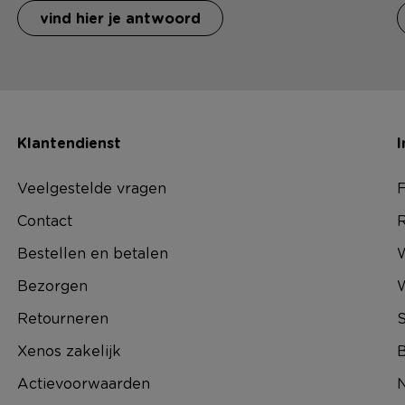
vind hier je antwoord
Klantendienst
I
Veelgestelde vragen
F
Contact
R
Bestellen en betalen
W
Bezorgen
Retourneren
S
Xenos zakelijk
B
Actievoorwaarden
N