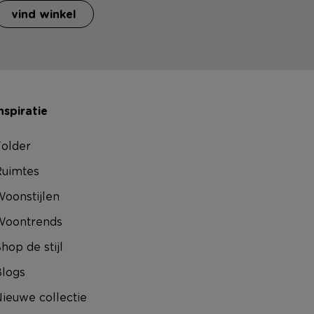
vind winkel
nspiratie
older
uimtes
oonstijlen
Woontrends
hop de stijl
logs
ieuwe collectie