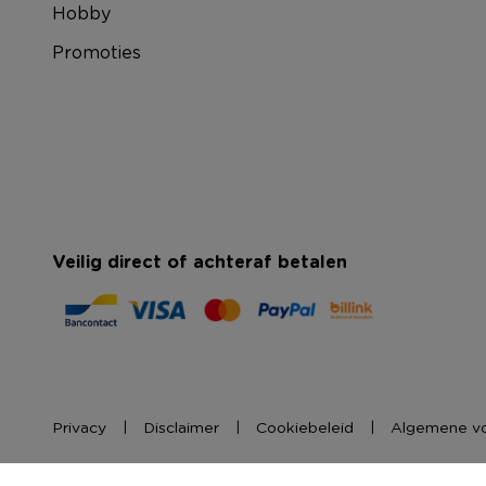
Hobby
Promoties
Veilig direct of achteraf betalen
Privacy
Disclaimer
Cookiebeleid
Algemene v