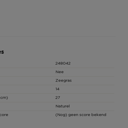
es
248042
Nee
Zeegras
14
(cm)
27
Naturel
core
(Nog) geen score bekend