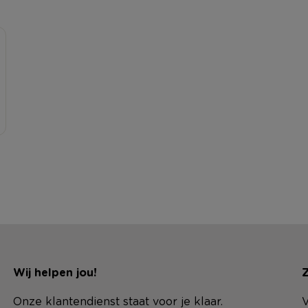
Wij helpen jou!
Z
Onze klantendienst staat voor je klaar.
V