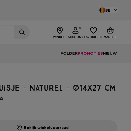
BE
WINKELS
ACCOUNT
FAVORIETEN
MANDJE
FOLDER
PROMOTIES
NIEUW
isje - naturel - ø14x27 cm
ew
Bekijk winkelvoorraad