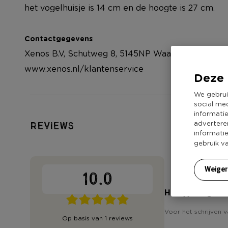
het vogelhuisje is 14 cm en de hoogte is 27 cm.
Contactgegevens
Xenos B.V, Schutweg 8, 5145NP Waalwijk, Nederla
www.xenos.nl/klantenservice
Deze 
We gebrui
social me
informati
advertere
Reviews
informati
gebruik v
Weige
10.0
Heb jij 'Vogelh
Voor het schrijven v
Op basis van 1 reviews