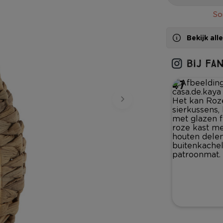
So
Bekijk al
47