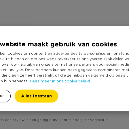
nd
website maakt gebruik van cookies
ken cookies om content en advertenties te personaliseren, om func
dia te bieden en om ons websiteverkeer te analyseren. Ook delen w
e over uw gebruik van onze site met onze partners voor social medi
n en analyse. Deze partners kunnen deze gegevens combineren me
e die u aan ze heeft verstrekt of die ze hebben verzameld op basis 
Lees meer in ons cookiebeleid.
an hun services.
Alles toestaan
ren
uisje - naturel - ø14x27 cm '? Schrijf een review!
an een review is een geldig e-mail adres nodig ter verificatie.