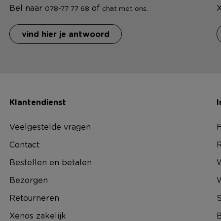
Bel naar
of
.
X
078-77 77 68
chat met ons
vind hier je antwoord
Klantendienst
I
Veelgestelde vragen
F
Contact
R
Bestellen en betalen
W
Bezorgen
Retourneren
S
Xenos zakelijk
B