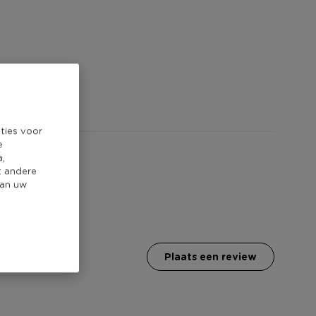
ties voor
e
a,
t andere
van uw
plaats een review