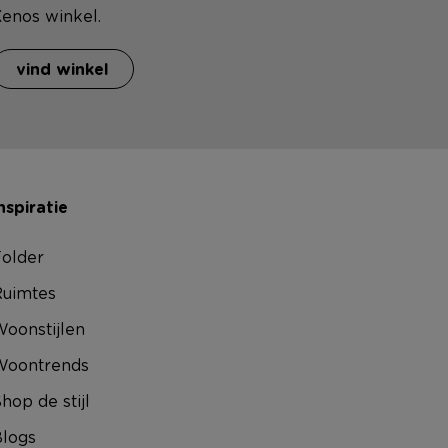
enos winkel.
vind winkel
nspiratie
older
uimtes
oonstijlen
Woontrends
hop de stijl
logs