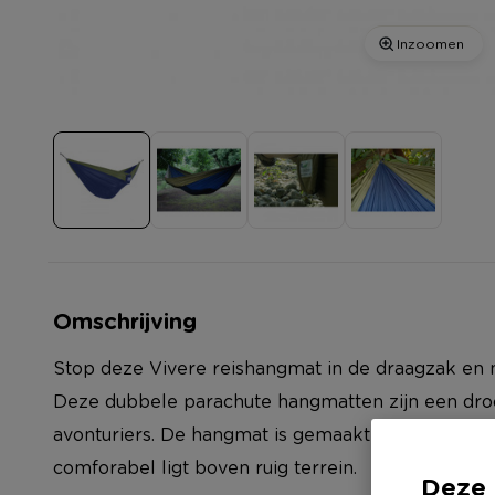
Inzoomen
Omschrijving
Stop deze Vivere reishangmat in de draagzak en
Deze dubbele parachute hangmatten zijn een dr
avonturiers. De hangmat is gemaakt van 100% nylo
comforabel ligt boven ruig terrein.
Deze 