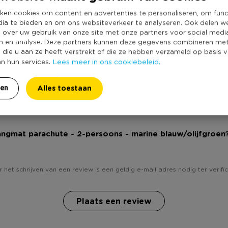
Kleur
ken cookies om content en advertenties te personaliseren, om func
Productlengte (
schikt voor twee in het geval je
dia te bieden en om ons websiteverkeer te analyseren. Ook delen w
Merk
e over uw gebruik van onze site met onze partners voor social medi
Doordat je de hangmat
n en analyse. Deze partners kunnen deze gegevens combineren me
Duurzaamheidss
 minuten weer op pad. Zo
e die u aan ze heeft verstrekt of die ze hebben verzameld op basis 
Lees meer in ons cookiebeleid.
an hun services.
eft te denken is het volgende
Alles toestaan
ren
hangmat parachute - 2-persoons - marine blauw/olijfgroen?
 het schrijven van een review is een geldig e-mail adres nodig ter verific
Plaats een review