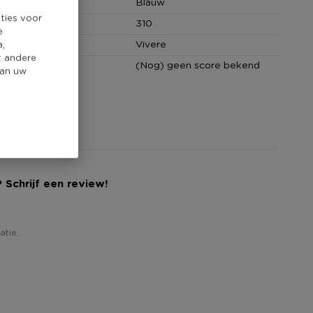
Blauw
ties voor
cm)
310
e
Vivere
a,
t andere
core
(Nog) geen score bekend
van uw
 Schrijf een review!
atie.