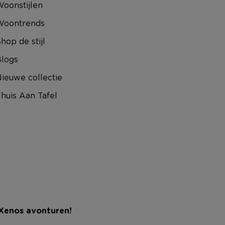
oonstijlen
Woontrends
hop de stijl
logs
ieuwe collectie
huis Aan Tafel
 Xenos avonturen!