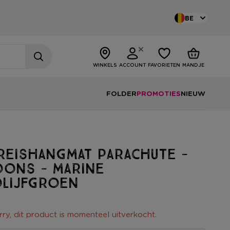
BE
WINKELS
ACCOUNT
FAVORIETEN
MANDJE
FOLDER
PROMOTIES
NIEUW
reishangmat parachute -
oons - marine
olijfgroen
rry, dit product is momenteel uitverkocht.