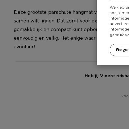
We gebrui
Deze grootste parachute hangmat van Vivere is ge
social me
informati
samen wilt liggen. Dat zorgt voor extra warmte. 
advertere
gemakkelijk en compact kunt opbergen ben je in
informati
gebruik v
eenvoudig en veilig. Het enige waar je over na ho
avontuur!
Weige
Heb jij Vivere reis
Voor