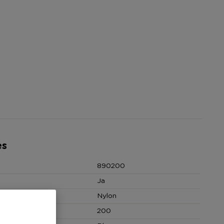
es
890200
Ja
Nylon
 (cm)
200