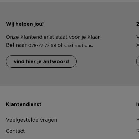
Wij helpen jou!
Z
Onze klantendienst staat voor je klaar.
V
Bel naar
of
.
X
078-77 77 68
chat met ons
vind hier je antwoord
Klantendienst
I
Veelgestelde vragen
F
Contact
R