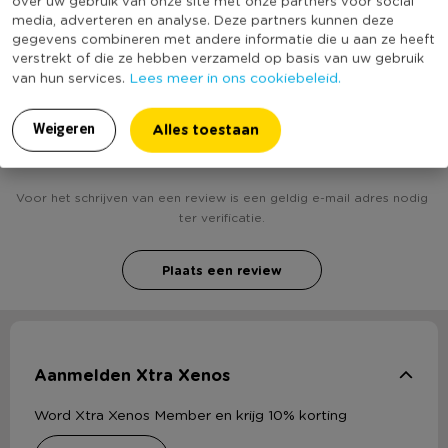
Duurzaamheidsscore
media, adverteren en analyse. Deze partners kunnen deze
bekend
gegevens combineren met andere informatie die u aan ze heeft
verstrekt of die ze hebben verzameld op basis van uw gebruik
Lees meer in ons cookiebeleid.
van hun services.
Heb jij Vintage decolamp - led - bol? Schrijf een
Alles toestaan
Weigeren
review!
Voor het schrijven van een review is een geldig e-mail adres nodig
ter verificatie.
Plaats een review
Aanmelden Xtra Xenos
Word Xtra Xenos Member en krijg 10% korting