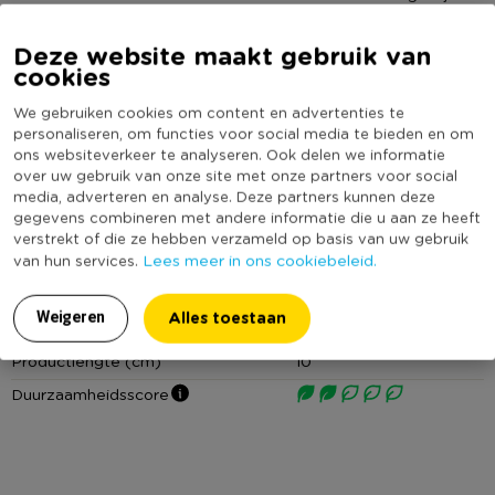
van keramiek is een echte musthave! Je kunt er namelijk heel
gemakkelijk diverse soorten kruiden mee fijnstampen. Denk
Deze website maakt gebruik van
Lees meer
cookies
aan verse peper, basilicum of zelfs knoflook. Zo geef je iedere
maaltijd die je kookt een echte boost, niets is namelijk
Specificaties
We gebruiken cookies om content en advertenties te
lekkerder dan vers en smaakvol eten. De set bestaat uit een
personaliseren, om functies voor social media te bieden en om
vijzel met een diameter van 10 cm en een kleine stamper.
ons websiteverkeer te analyseren. Ook delen we informatie
Artikelnummer
572490
over uw gebruik van onze site met onze partners voor social
Deze is zo ontworpen dat hij precies in de vijzel past. Klaar
Online Only
Nee
media, adverteren en analyse. Deze partners kunnen deze
met stampen? Dan kun je alles gewoon in de vaatwasser
gegevens combineren met andere informatie die u aan ze heeft
Materiaal
Keramiek
zetten. Afwassen is dus niet nodig!
verstrekt of die ze hebben verzameld op basis van uw gebruik
Lees meer in ons cookiebeleid.
van hun services.
Productbreedte (cm)
10
* Vijzel en stamper
Producthoogte (cm)
6,5
* Handig, klein formaat
Alles toestaan
Weigeren
Kleur
Wit
* Ø 10 cm
Productlengte (cm)
10
Duurzaamheidsscore