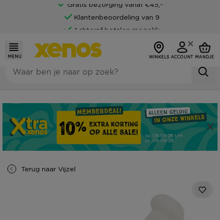
Gratis bezorging vanaf €45,-*
Klantenbeoordeling van 9
Achteraf betalen mogelijk
MENU
WINKELS
ACCOUNT
MANDJE
Terug naar
Vijzel