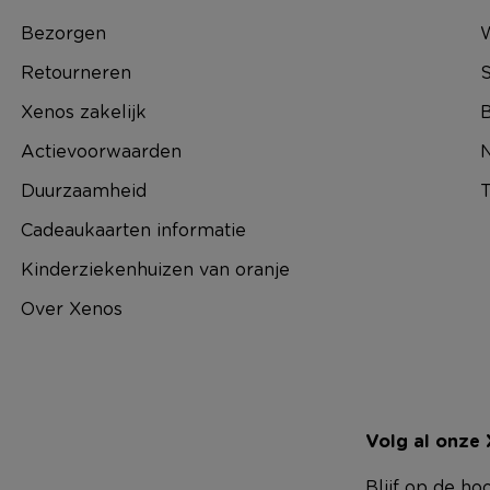
Bezorgen
Retourneren
S
Xenos zakelijk
B
Actievoorwaarden
N
Duurzaamheid
T
Cadeaukaarten informatie
Kinderziekenhuizen van oranje
Over Xenos
Volg al onze
Blijf op de ho