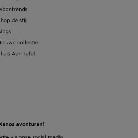
Woontrends
hop de stijl
logs
ieuwe collectie
huis Aan Tafel
 Xenos avonturen!
ogte via onze social media.