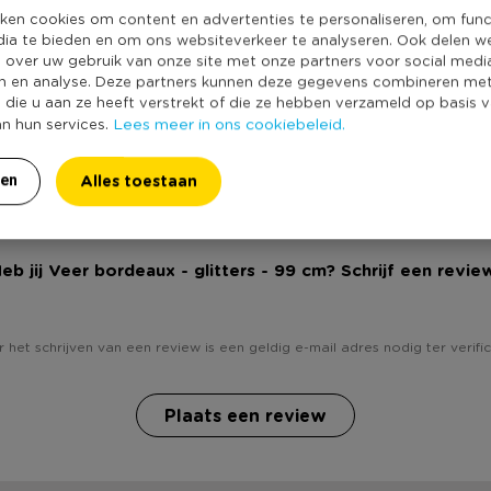
ken cookies om content en advertenties te personaliseren, om func
Online Only
engte is 99 cm
dia te bieden en om ons websiteverkeer te analyseren. Ook delen w
Materiaal
e over uw gebruik van onze site met onze partners voor social medi
n en analyse. Deze partners kunnen deze gegevens combineren me
Kleur
e die u aan ze heeft verstrekt of die ze hebben verzameld op basis 
Lees meer in ons cookiebeleid.
Duurzaamheidss
an hun services.
Alles toestaan
ren
eb jij Veer bordeaux - glitters - 99 cm? Schrijf een revie
 het schrijven van een review is een geldig e-mail adres nodig ter verific
Plaats een review