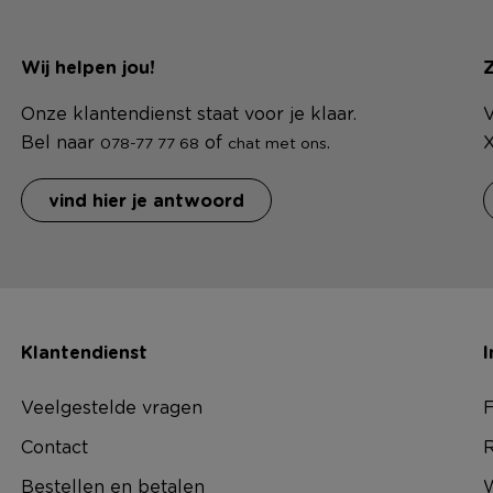
Wij helpen jou!
Z
Onze klantendienst staat voor je klaar.
V
Bel naar
of
.
X
078-77 77 68
chat met ons
vind hier je antwoord
Klantendienst
I
Veelgestelde vragen
F
Contact
R
Bestellen en betalen
W