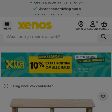
Gratis bezorging vanaf €45,-*
Klantenbeoordeling van 9
Achteraf betalen mogelijk
MENU
WINKELS
ACCOUNT
MANDJE
Terug naar
Vakkenkasten