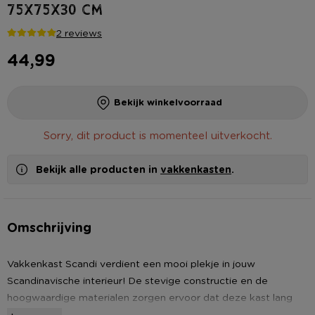
75x75x30 cm
2 reviews
44,99
Bekijk winkelvoorraad
Sorry, dit product is momenteel uitverkocht.
Bekijk alle producten in
vakkenkasten
.
Omschrijving
Vakkenkast Scandi verdient een mooi plekje in jouw
Scandinavische interieur! De stevige constructie en de
hoogwaardige materialen zorgen ervoor dat deze kast lang
meegaat, terwijl het elegante ontwerp een vleugje