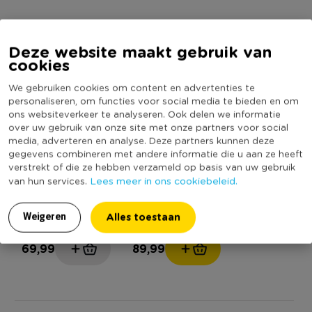
Montage
Let op! De vakkenkast moet nog in elkaar gezet worden. Alle
MEER UIT DEZE SERIE
Deze website maakt gebruik van
benodigde elementen worden meegeleverd.
Bekijk hier de
cookies
montage instructies.
We gebruiken cookies om content en advertenties te
personaliseren, om functies voor social media te bieden en om
Contactgegevens
ons websiteverkeer te analyseren. Ook delen we informatie
Xenos B.V, Schutweg 8, 5145NP Waalwijk, Nederland
over uw gebruik van onze site met onze partners voor social
www.xenos.nl/klantenservice
media, adverteren en analyse. Deze partners kunnen deze
gegevens combineren met andere informatie die u aan ze heeft
verstrekt of die ze hebben verzameld op basis van uw gebruik
Lees meer in ons cookiebeleid.
van hun services.
Boekenkast Scandi -
Vakkenkast Scandi
naturel - 140x80x30
hoog - naturel -
cm
140x120x30 cm
Alles toestaan
Weigeren
(1)
Niet online
69,99
89,99