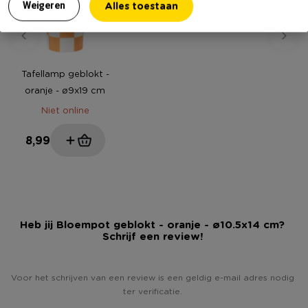
Alles toestaan
Weigeren
Tafellamp geblokt -
oranje - ø9x19 cm
Niet online
8,99
Heb jij Bloempot geblokt - oranje - ø10.5x14 cm?
Schrijf een review!
Voor het schrijven van een review is een geldig e-mail adres nodig
ter verificatie.