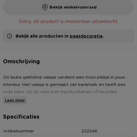
Bekijk winkelvoorraad
Sorry, dit product is momenteel uitverkocht.
Bekijk alle producten in
paasdecoratie
.
Omschrijving
Dit leuke geblokte vaasje verdient een mooi plekje in jouw
interieur. Het vaasje is gemaakt van keramiek en heeft een
rode kleur. Vul de vaas met trendy pluimen of kleurrijke
(kunst)bloemen. Het vaasje is verkrijgbaar in verschullende
Lees meer
kleuren en heeft en diameter van 10.5 cm en een hoogte van
14 cm.
Specificaties
Contactgegevens
Artikelnummer
232246
Xenos B.V, Schutweg 8, 5145NP Waalwijk, Nederland