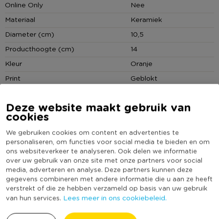
Online Only
Nee
www.xenos.nl/klantenservice
Materiaal
Keramiek
Diameter (cm)
10,5
Producthoogte (cm)
14
Kleur
Oranje
Print
Geblokt
Vorm
Rond
Deze website maakt gebruik van
Met print
Ja
cookies
(Nog) geen score
Duurzaamheidsscore
We gebruiken cookies om content en advertenties te
bekend
personaliseren, om functies voor social media te bieden en om
ons websiteverkeer te analyseren. Ook delen we informatie
over uw gebruik van onze site met onze partners voor social
media, adverteren en analyse. Deze partners kunnen deze
MEER UIT DEZE SERIE
gegevens combineren met andere informatie die u aan ze heeft
verstrekt of die ze hebben verzameld op basis van uw gebruik
Lees meer in ons cookiebeleid.
van hun services.