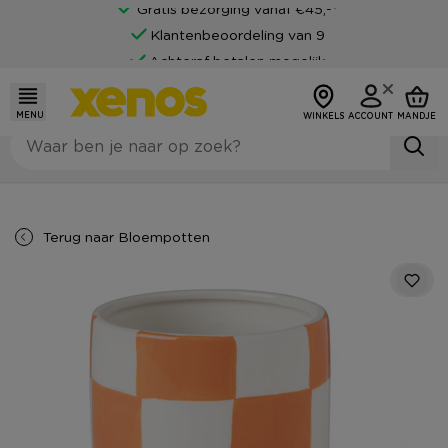
Gratis bezorging vanaf €45,-*
Klantenbeoordeling van 9
Achteraf betalen mogelijk
MENU
WINKELS
ACCOUNT
MANDJE
Terug naar
Bloempotten