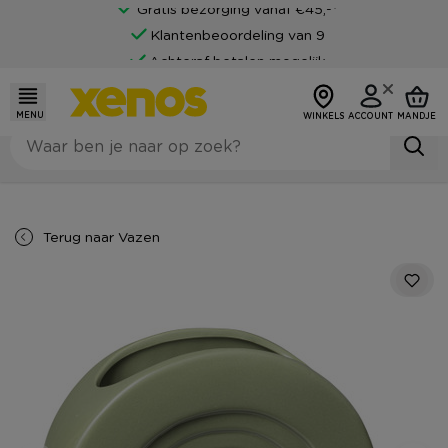
Gratis bezorging vanaf €45,-*
Klantenbeoordeling van 9
Achteraf betalen mogelijk
MENU
WINKELS
ACCOUNT
MANDJE
Terug naar
Vazen