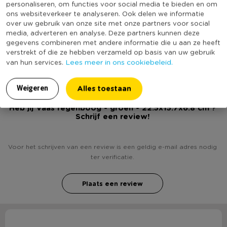
personaliseren, om functies voor social media te bieden en om
Kleur
Groen
ons websiteverkeer te analyseren. Ook delen we informatie
over uw gebruik van onze site met onze partners voor social
Productlengte (cm)
22,5
media, adverteren en analyse. Deze partners kunnen deze
Met print
Nee
gegevens combineren met andere informatie die u aan ze heeft
verstrekt of die ze hebben verzameld op basis van uw gebruik
Duurzaamheidsscore
Lees meer in ons cookiebeleid.
van hun services.
Alles toestaan
Weigeren
Heb jij Vaas regenboog - groen - 22.5x15.7x6.8 cm ?
Schrijf een review!
Voor het schrijven van een review is een geldig e-mail adres nodig
ter verificatie.
Plaats een review