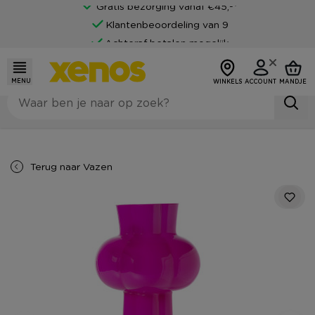
Gratis bezorging vanaf €45,-*
Klantenbeoordeling van 9
Achteraf betalen mogelijk
MENU
WINKELS
ACCOUNT
MANDJE
Terug naar
Vazen