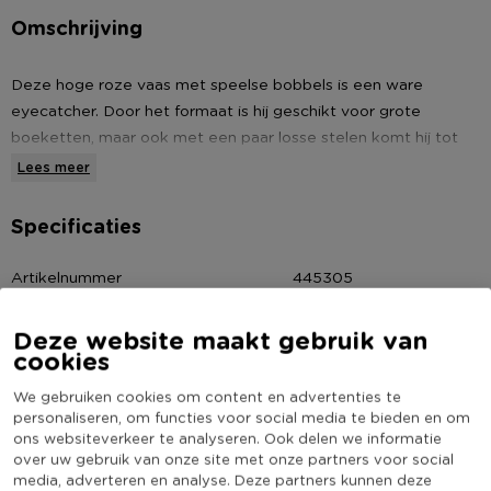
Omschrijving
Deze hoge roze vaas met speelse bobbels is een ware
eyecatcher. Door het formaat is hij geschikt voor grote
boeketten, maar ook met een paar losse stelen komt hij tot
z’n recht. Combineer ‘m met kleinere vazen voor een
Lees meer
dynamisch geheel.
Specificaties
Contactgegevens
Xenos B.V, Schutweg 8, 5145NP Waalwijk, Nederland
Artikelnummer
445305
www.xenos.nl/klantenservice
Online Only
Nee
Deze website maakt gebruik van
Materiaal
Glas
cookies
Diameter (cm)
16
We gebruiken cookies om content en advertenties te
Producthoogte (cm)
34,5
personaliseren, om functies voor social media te bieden en om
ons websiteverkeer te analyseren. Ook delen we informatie
Kleur
Roze
over uw gebruik van onze site met onze partners voor social
(Nog) geen score
media, adverteren en analyse. Deze partners kunnen deze
Duurzaamheidsscore