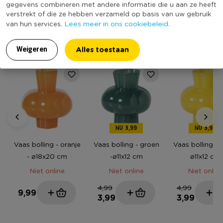
bekend
gegevens combineren met andere informatie die u aan ze heeft
verstrekt of die ze hebben verzameld op basis van uw gebruik
Lees meer in ons cookiebeleid.
van hun services.
MEER UIT DEZE SERIE
Alles toestaan
Weigeren
NU 3,99
NU 3,99
Vaas bolling - oranje
Vaas bolling - groen
Vaas bolling - g
- ø18x20 cm
-ø11x12 cm
ø11x12 cm
Niet online
Niet online
Niet online
4,99
4,99
9,99
3,99
3,99