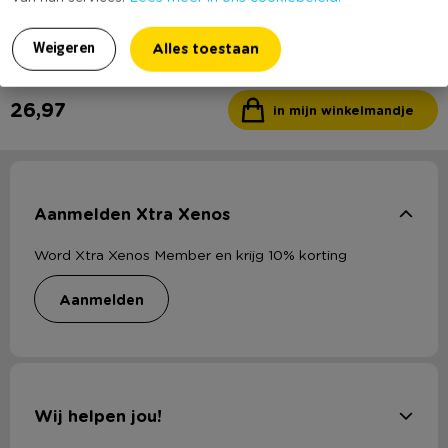
9,99
Sorry, dit product is momenteel
uitverkocht.
Alles toestaan
Weigeren
26,97
in mijn winkelmandje
Aanmelden Xtra Xenos
Word Xtra Xenos Member en krijg 10% korting
aanmelden
Wij helpen jou!