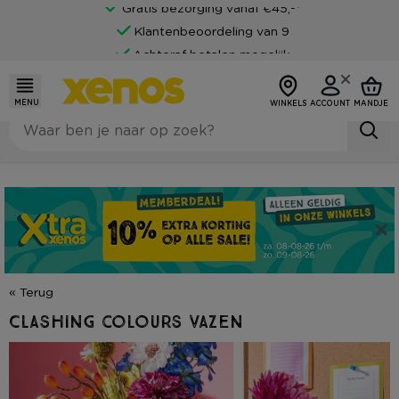
Gratis bezorging vanaf €45,-*
Klantenbeoordeling van 9
Achteraf betalen mogelijk
MENU
WINKELS
ACCOUNT
MANDJE
« Terug
Clashing colours vazen