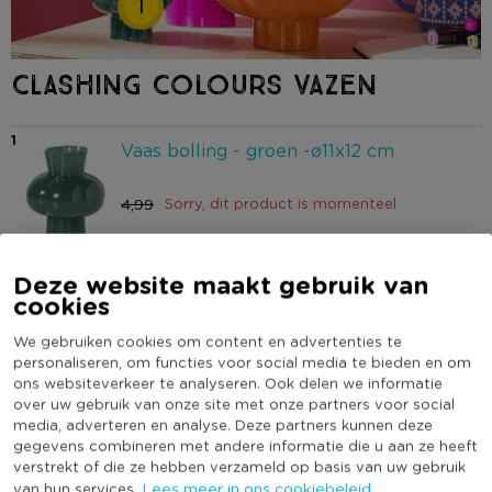
1
CLASHING COLOURS VAZEN
1
Vaas bolling - groen -ø11x12 cm
4,99
Sorry, dit product is momenteel
3,99
uitverkocht.
Deze website maakt gebruik van
2
Vaas bolling - roze - ø16x34.5 cm
cookies
We gebruiken cookies om content en advertenties te
12,99
Sorry, dit product is momenteel
personaliseren, om functies voor social media te bieden en om
ons websiteverkeer te analyseren. Ook delen we informatie
uitverkocht.
over uw gebruik van onze site met onze partners voor social
media, adverteren en analyse. Deze partners kunnen deze
3
Vaas bolling - oranje - ø18x20 cm
gegevens combineren met andere informatie die u aan ze heeft
verstrekt of die ze hebben verzameld op basis van uw gebruik
Lees meer in ons cookiebeleid.
van hun services.