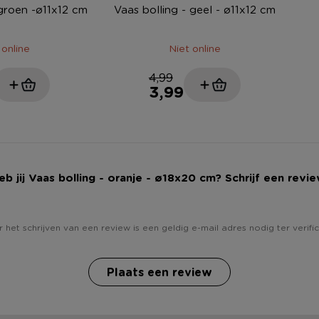
 groen -ø11x12 cm
Vaas bolling - geel - ø11x12 cm
 online
Niet online
4,99
3,99
eb jij Vaas bolling - oranje - ø18x20 cm? Schrijf een revie
 het schrijven van een review is een geldig e-mail adres nodig ter verific
Plaats een review