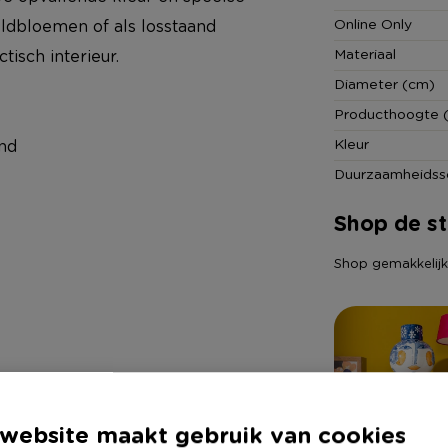
Online Only
dbloemen of als losstaand
Materiaal
tisch interieur.
Diameter (cm)
Producthoogte 
Kleur
nd
Duurzaamheidss
Shop de sti
Shop gemakkelijk a
website maakt gebruik van cookies