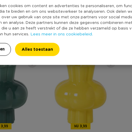
ken cookies om content en advertenties te personaliseren, om func
dia te bieden en om ons websiteverkeer te analyseren. Ook delen w
e over uw gebruik van onze site met onze partners voor social medi
n en analyse. Deze partners kunnen deze gegevens combineren me
e die u aan ze heeft verstrekt of die ze hebben verzameld op basis 
Lees meer in ons cookiebeleid.
an hun services.
Alles toestaan
ren
 3,99
NU 3,99