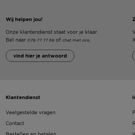
Wij helpen jou!
Z
Onze klantendienst staat voor je klaar.
V
Bel naar
of
.
X
078-77 77 68
chat met ons
vind hier je antwoord
Klantendienst
I
Veelgestelde vragen
F
Contact
R
Bestellen en betalen
W