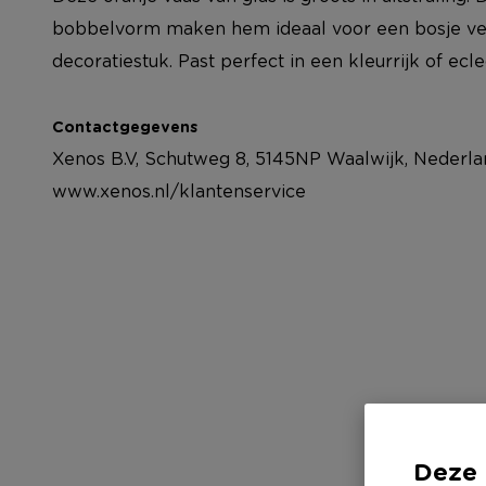
bobbelvorm maken hem ideaal voor een bosje vel
decoratiestuk. Past perfect in een kleurrijk of eclec
Contactgegevens
Xenos B.V, Schutweg 8, 5145NP Waalwijk, Nederla
www.xenos.nl/klantenservice
Deze 