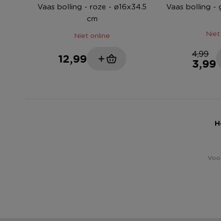
Vaas bolling - roze - ø16x34.5
Vaas bolling -
cm
Niet
Niet online
4,99
12,99
3,99
H
Voor