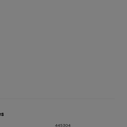
es
445304