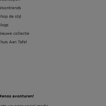
Woontrends
hop de stijl
logs
ieuwe collectie
huis Aan Tafel
 Xenos avonturen!
ogte via onze social media.