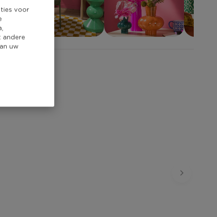
ties voor
e
a,
t andere
van uw