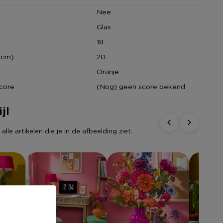
Nee
Glas
18
(cm)
20
Oranje
core
(Nog) geen score bekend
jl
lle artikelen die je in de afbeelding ziet.