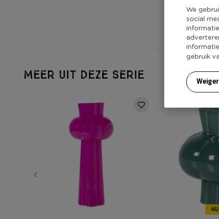
We gebrui
social me
informati
advertere
informati
gebruik v
MEER UIT DEZE SERIE
Weige
NU