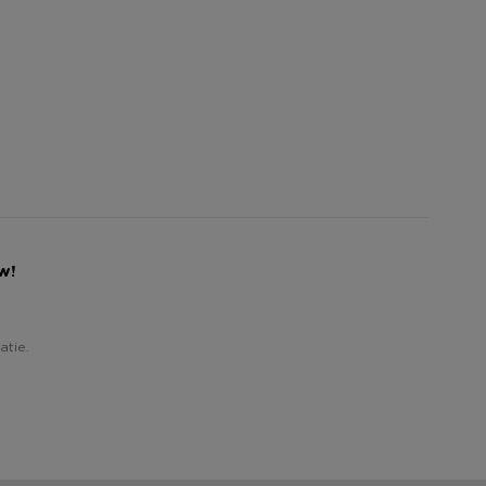
w!
atie.