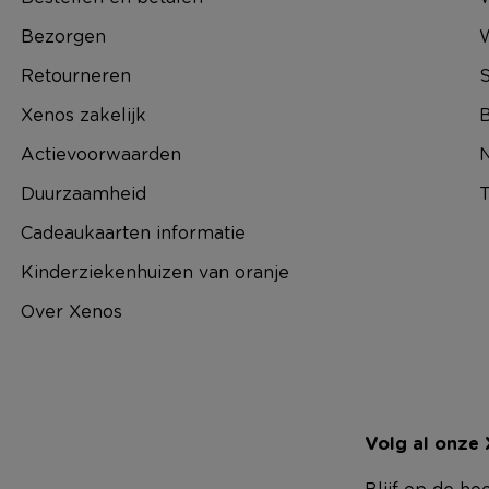
Bezorgen
Retourneren
S
Xenos zakelijk
B
Actievoorwaarden
N
Duurzaamheid
T
Cadeaukaarten informatie
Kinderziekenhuizen van oranje
Over Xenos
Volg al onze
Blijf op de ho