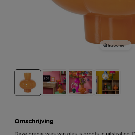
Inzoomen
Omschrijving
Deze oranje vaas van glas is groots in uitstraling