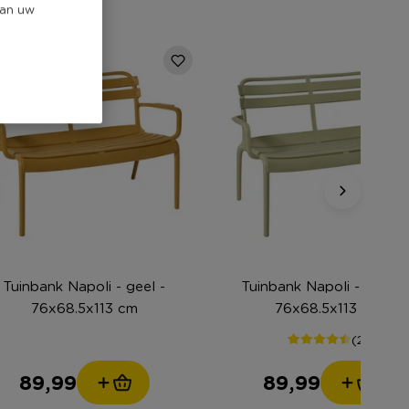
van uw
Tuinbank Napoli - geel -
Tuinbank Napoli - groen 
76x68.5x113 cm
76x68.5x113 cm
(2)
89,99
89,99