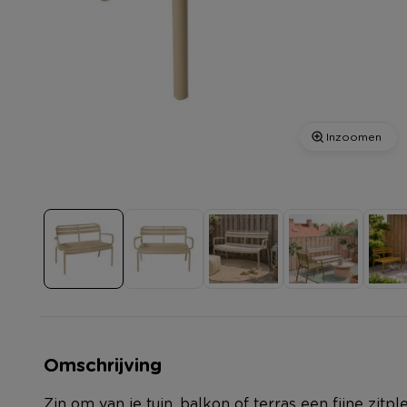
Inzoomen
Omschrijving
Zin om van je tuin, balkon of terras een fijne zit