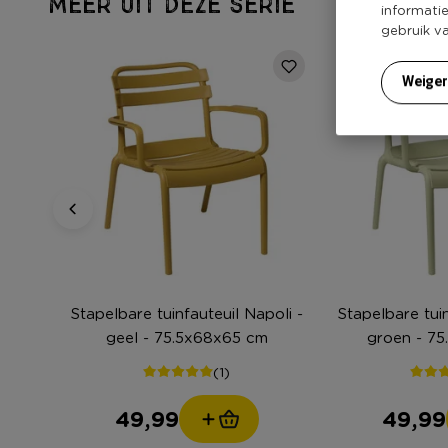
MEER UIT DEZE SERIE
informati
gebruik v
Weige
Stapelbare tuinfauteuil Napoli -
Stapelbare tuin
geel - 75.5x68x65 cm
groen - 7
(1)
49,99
49,99