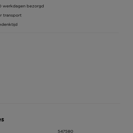
10 werkdagen bezorgd
 transport
denktijd
es
547580