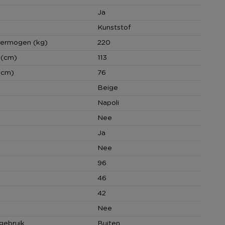
Ja
Kunststof
vermogen (kg)
220
 (cm)
113
(cm)
76
Beige
Napoli
Nee
Ja
Nee
96
46
42
Nee
gebruik
Buiten