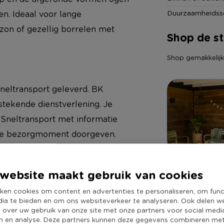
Duurzaamheidss
ten. Ideaal voor lange
zon of gezellig borrelen met
Shop de sti
Shop gemakkelijk a
neltransport geleverd. BK
stekende dienstverlening. Je
Sneltransport met informatie
nste bezorgmoment doorgeven.
website maakt gebruik van cookies
ken cookies om content en advertenties te personaliseren, om func
dia te bieden en om ons websiteverkeer te analyseren. Ook delen w
e over uw gebruik van onze site met onze partners voor social medi
n en analyse. Deze partners kunnen deze gegevens combineren me