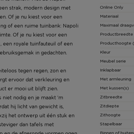
Online Only
t een strak, modern design met
Materiaal
. Of je nu kiest voor een
Maximaal draag
ing of een ruime tuinbank: Napoli
Productbreedte
imte. Of je nu kiest voor een
Producthoogte 
 een royale tuinfauteuil of een
Kleur
gebruiksgemak in gedachten.
Meubel serie
Inklapbaar
iteloos tegen regen, zon en
Met armleuning
gt ervoor dat verkleuring en
Met kussen(s)
 er mooi uit blijft zien.
Zitbreedte
 niet nodig en je maakt ’m
Zitdiepte
t hij licht van gewicht is,
Zithoogte
kzij het ontwerp uit één stuk en
Stapelbaar
steviger dan tafels met
Binnen of buiten
erp en de afgeronde vormen ogen