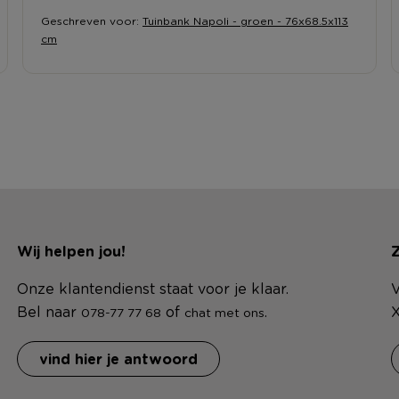
Geschreven voor:
Tuinbank Napoli - groen - 76x68.5x113
cm
Wij helpen jou!
Z
Onze klantendienst staat voor je klaar.
V
Bel naar
of
.
X
078-77 77 68
chat met ons
vind hier je antwoord