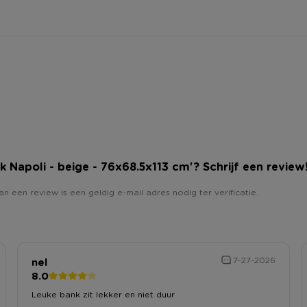
nk Napoli - beige - 76x68.5x113 cm'? Schrijf een review
an een review is een geldig e-mail adres nodig ter verificatie.
nel
7-27-2026
8.0
Leuke bank zit lekker en niet duur