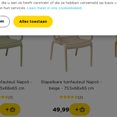
e die u aan ze heeft verstrekt of die ze hebben verzameld op basis 
Lees meer in ons cookiebeleid.
an hun services.
Alles toestaan
ren
fauteuil Napoli -
Stapelbare tuinfauteuil Napoli -
5.5x68x65 cm
beige - 75.5x68x65 cm
(1)
(2)
49,99