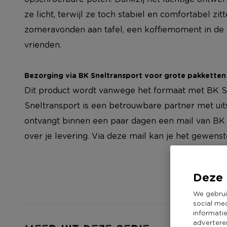
ze licht, terwijl ze toch stabiel en comfortabel zit
zomeravonden aan tafel, een koffiemoment in de 
vrienden.
Bezorging via BK Sneltransport voor grote pakketten
Dit product wordt vanwege het formaat met BK S
Sneltransport is een betrouwbare partner met uit
ontvangt binnen een paar dagen een mail van BK 
over je levering. Via deze mail kan je het gewe
Deze 
We gebrui
social me
informati
advertere