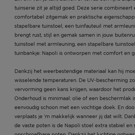
tuinserie zit je altijd goed. Deze serie combineer
comfortabel zitgemak en praktische eigenschappen
stapelbare tuinstoel, een tuinfauteuil met armleun
brengt rust, stijl en gemak samen in jouw buitenru
tuinstoel met armleuning, een stapelbare tuinstoel,
tuinbankje: Napoli is ontworpen met comfort en 
Dankzij het weerbestendige materiaal kan hij moe
wisselende temperaturen. De UV-bescherming zor
vervorming geen kans krijgen, waardoor het product
Onderhoud is minimaal: olie of een beschermlak is
eenvoudig schoon met een vochtige doek. En doorda
verplaats je ’m makkelijk wanneer jij dat wilt. Dan
de vaste poten is de Napoli stoel extra stabiel en 
opschroefbare poten. Dankzij het luchtige ontw