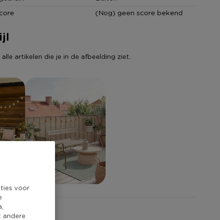
core
(Nog) geen score bekend
jl
lle artikelen die je in de afbeelding ziet.
ties voor
e
a,
t andere