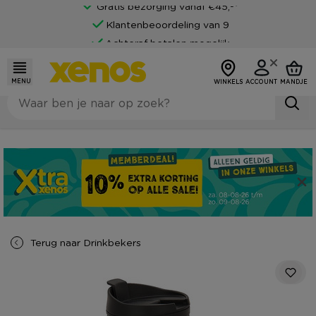
Gratis bezorging vanaf €45,-*
Klantenbeoordeling van 9
Achteraf betalen mogelijk
MENU
WINKELS
ACCOUNT
MANDJE
Terug naar
Drinkbekers