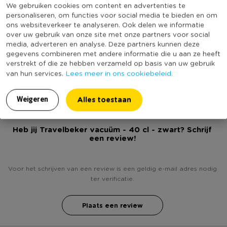
We gebruiken cookies om content en advertenties te
Diameter (cm)
7
Houdt drank 6 uur warm
personaliseren, om functies voor social media te bieden en om
Producthoogte (cm)
20
ons websiteverkeer te analyseren. Ook delen we informatie
Ideaal voor onderweg
over uw gebruik van onze site met onze partners voor social
Kleur
Zwart
media, adverteren en analyse. Deze partners kunnen deze
Inhoud 400 milliliter
Inhoud in liter
0.4
gegevens combineren met andere informatie die u aan ze heeft
Geen anti-lek garantie
verstrekt of die ze hebben verzameld op basis van uw gebruik
(Nog) geen score
Lees meer in ons cookiebeleid.
Duurzaamheidsscore
van hun services.
bekend
Alles toestaan
Weigeren
Heb jij Travelbeker vacuüm - 40 cl - zwart? Schrijf
een review!
Voor het schrijven van een review is een geldig e-mail adres nodig
ter verificatie.
Plaats een review