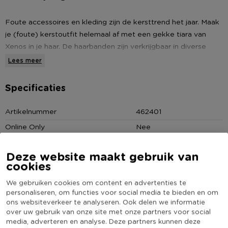
Foute accessoires en kleding zijn de kersttrend het jaar. Maak
je (foute) kerstoutfit helemaal af met een gekke tiara van
Xenos in je haar. De haarbanden zijn verkrijgbaar in diverse
toffe kerstdesigns.
Lees meer
* Kerst tiara
Specificaties
* Lengte: 28 cm
* Rekbaar
Artikelnummer
462401
* Gemaakt van polyester en kunststof
Online Only
Nee
Materiaal
Polyester
Deze website maakt gebruik van
Productbreedte (cm)
13
cookies
Kleur
Rood
We gebruiken cookies om content en advertenties te
Productlengte (cm)
28
personaliseren, om functies voor social media te bieden en om
ons websiteverkeer te analyseren. Ook delen we informatie
(Nog) geen score
Duurzaamheidsscore
over uw gebruik van onze site met onze partners voor social
bekend
media, adverteren en analyse. Deze partners kunnen deze