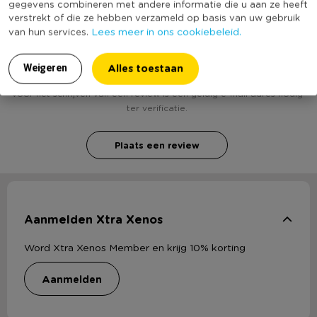
gegevens combineren met andere informatie die u aan ze heeft
verstrekt of die ze hebben verzameld op basis van uw gebruik
Lees meer in ons cookiebeleid.
van hun services.
Heb jij Tiara kerst - kerstmuts? Schrijf een review!
Alles toestaan
Weigeren
Voor het schrijven van een review is een geldig e-mail adres nodig
ter verificatie.
Plaats een review
Aanmelden Xtra Xenos
Word Xtra Xenos Member en krijg 10% korting
aanmelden