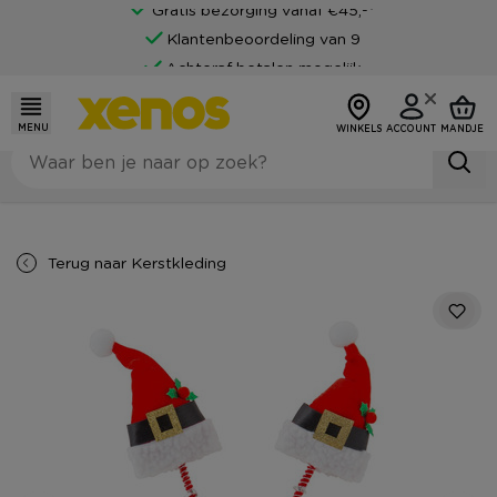
Gratis bezorging vanaf €45,-*
Klantenbeoordeling van 9
Achteraf betalen mogelijk
MENU
WINKELS
ACCOUNT
MANDJE
Terug naar
Kerstkleding