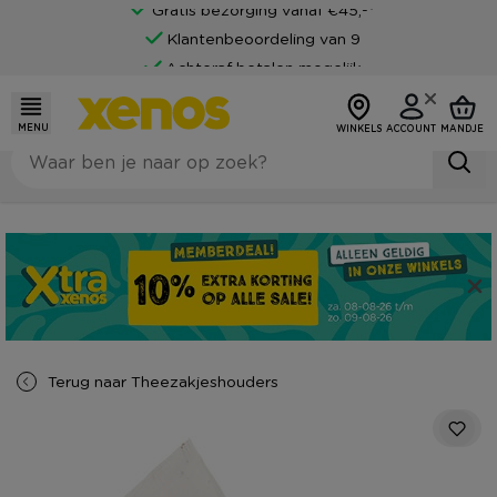
Gratis bezorging vanaf €45,-*
Klantenbeoordeling van 9
Achteraf betalen mogelijk
MENU
WINKELS
ACCOUNT
MANDJE
Terug naar
Theezakjeshouders