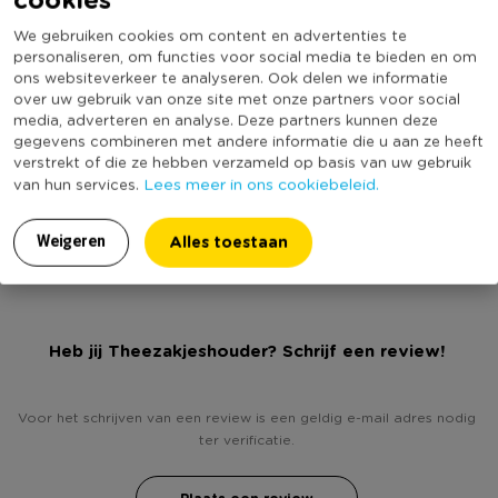
Materiaal
Polypropyleen
We gebruiken cookies om content en advertenties te
Productbreedte (cm)
7
personaliseren, om functies voor social media te bieden en om
ons websiteverkeer te analyseren. Ook delen we informatie
Producthoogte (cm)
5
over uw gebruik van onze site met onze partners voor social
Kleur
Zwart
media, adverteren en analyse. Deze partners kunnen deze
gegevens combineren met andere informatie die u aan ze heeft
Minimale bestelhoeveelheid
5
verstrekt of die ze hebben verzameld op basis van uw gebruik
Productlengte (cm)
2
Lees meer in ons cookiebeleid.
van hun services.
(Nog) geen score
Duurzaamheidsscore
bekend
Alles toestaan
Weigeren
Heb jij Theezakjeshouder? Schrijf een review!
Voor het schrijven van een review is een geldig e-mail adres nodig
ter verificatie.
Plaats een review