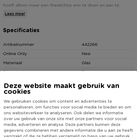
hoeft alleen maar een theelichtje erin te doen en aan te
steken. En het resultaat is direct zichtbaar. Een fijne lichtval en
Lees meer
een goeie sfeer op donkere avonden. Koop dit mooie
theelichthoudertje samen met theelichtjes uit ons assortiment.
Specificaties
* Theelichthouder
Artikelnummer
442266
* Streep design
Online Only
Nee
* Zwart met zilver ontwerp
Materiaal
Glas
* Afmeting: 7x8 cm (diameter x hoogte)
Diameter (cm)
7
Producthoogte (cm)
8
Deze website maakt gebruik van
cookies
Kleur
Zilverkleurig
(Nog) geen score
We gebruiken cookies om content en advertenties te
Duurzaamheidsscore
bekend
personaliseren, om functies voor social media te bieden en om
ons websiteverkeer te analyseren. Ook delen we informatie
over uw gebruik van onze site met onze partners voor social
media, adverteren en analyse. Deze partners kunnen deze
gegevens combineren met andere informatie die u aan ze heeft
verstrekt of die ze hebben verzameld op basis van uw gebruik
Heb jij Theelichthouder - streep design - 7x8 cm?