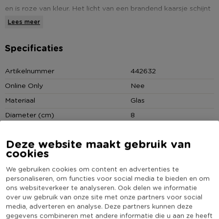
en is roze van kleur. Het licht van een brandend kaarsje schijnt
sfeervol door het glas heen. De afmeting van de houder is 8x6
Lees meer
cm. Super leuk om de houder te combineren met nog meer
kaarshouder voor een sfeervol effect.
Specificaties
* Theelichthouder glas
Artikelnummer
442632
* Grof reliëf
Online Only
Nee
* Kleur: geel
Materiaal
Glas
* Afmeting: 8x6 cm
Diameter (cm)
8
Producthoogte (cm)
6
Deze website maakt gebruik van
Kleur
Roze
cookies
Minimale bestelhoeveelheid
3
We gebruiken cookies om content en advertenties te
(Nog) geen score
personaliseren, om functies voor social media te bieden en om
Duurzaamheidsscore
bekend
ons websiteverkeer te analyseren. Ook delen we informatie
over uw gebruik van onze site met onze partners voor social
media, adverteren en analyse. Deze partners kunnen deze
gegevens combineren met andere informatie die u aan ze heeft