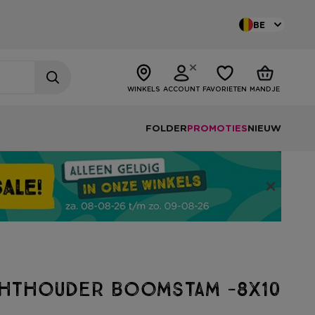
BE
WINKELS
ACCOUNT
FAVORIETEN
MANDJE
FOLDER
PROMOTIES
NIEUW
chthouder boomstam -8x10