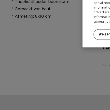
* Theelichthouder boomstam
social me
informati
* Gemaakt van hout
advertere
* Afmeting: 8x10 cm
informati
gebruik v
Weige
Heb
Voor