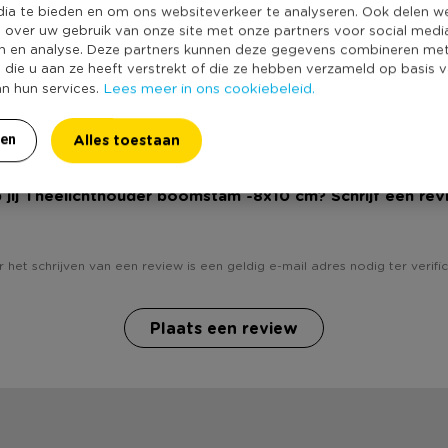
Producthoogte 
dia te bieden en om ons websiteverkeer te analyseren. Ook delen w
e over uw gebruik van onze site met onze partners voor social medi
Kleur
n en analyse. Deze partners kunnen deze gegevens combineren me
Minimale bestel
e die u aan ze heeft verstrekt of die ze hebben verzameld op basis 
Lees meer in ons cookiebeleid.
an hun services.
Duurzaamheidss
Alles toestaan
ren
 jij Theelichthouder boomstam -8x10 cm? Schrijf een rev
 het schrijven van een review is een geldig e-mail adres nodig ter verific
Plaats een review