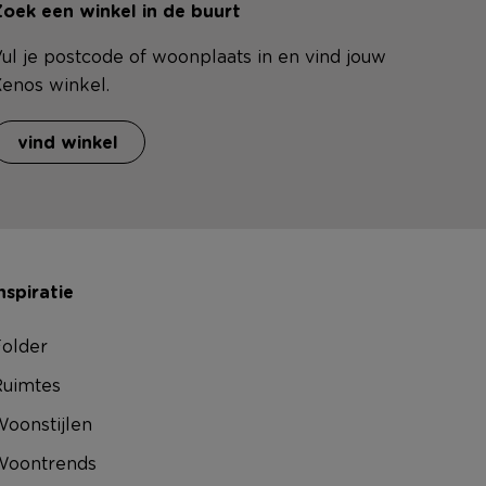
oek een winkel in de buurt
ul je postcode of woonplaats in en vind jouw
enos winkel.
vind winkel
nspiratie
older
uimtes
oonstijlen
Woontrends