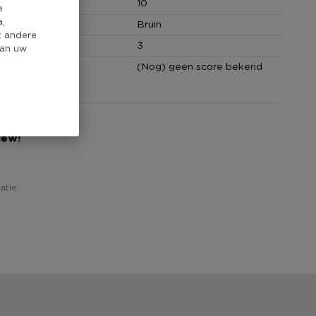
(cm)
10
e
a,
Bruin
t andere
hoeveelheid
3
van uw
core
(Nog) geen score bekend
iew!
atie.