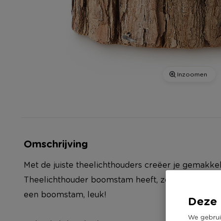
Inzoomen
Omschrijving
Met de juiste theelichthouders creëer je gemakkeli
Theelichthouder boomstam heeft, zoals de naam 
een boomstam, leuk!
Deze 
We gebrui