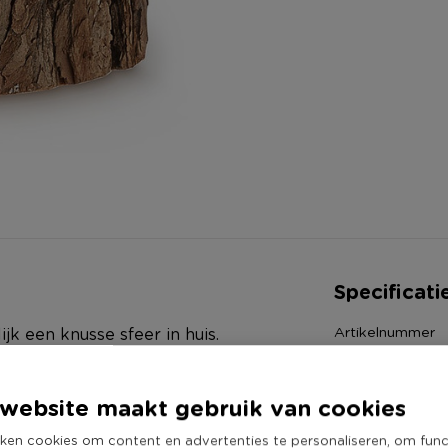
Specificati
Artikelnummer
jk een knusse sfeer in huis.
Online Only
al doet vermoeden, iets weg van
Materiaal
website maakt gebruik van cookies
Diameter (cm)
ken cookies om content en advertenties te personaliseren, om func