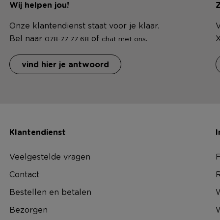
Wij helpen jou!
Z
Onze klantendienst staat voor je klaar.
V
Bel naar
of
.
X
078-77 77 68
chat met ons
vind hier je antwoord
Klantendienst
I
Veelgestelde vragen
F
Contact
R
Bestellen en betalen
W
Bezorgen