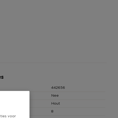
es
442656
Nee
Hout
8
ties voor