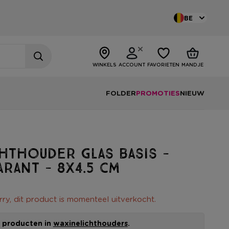
BE
WINKELS
ACCOUNT
FAVORIETEN
MANDJE
FOLDER
PROMOTIES
NIEUW
hthouder glas basis -
rant - 8x4.5 cm
rry, dit product is momenteel uitverkocht.
le producten in
waxinelichthouders
.