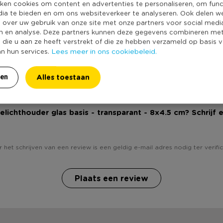
Producthoogte 
ken cookies om content en advertenties te personaliseren, om func
dia te bieden en om ons websiteverkeer te analyseren. Ook delen w
Kleur
e over uw gebruik van onze site met onze partners voor social medi
Minimale bestel
n en analyse. Deze partners kunnen deze gegevens combineren me
e die u aan ze heeft verstrekt of die ze hebben verzameld op basis 
Duurzaamheidss
Lees meer in ons cookiebeleid.
an hun services.
Alles toestaan
ren
eelichthouder glas basis - transparant - 8x4.5 cm? Schrijf 
 het schrijven van een review is een geldig e-mail adres nodig ter verific
Plaats een review