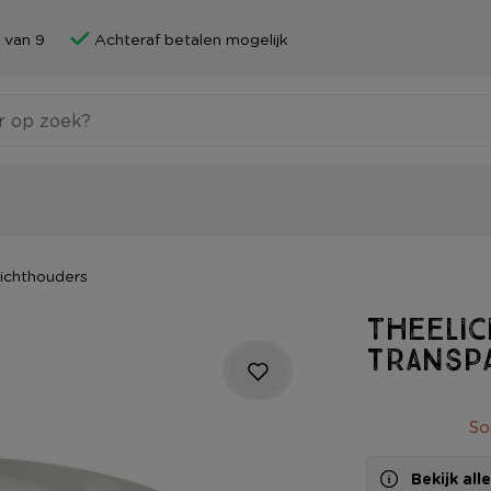
 van 9
Achteraf betalen mogelijk
ichthouders
Theelic
transpa
So
Bekijk al