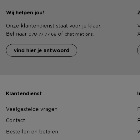
Wij helpen jou!
Z
Onze klantendienst staat voor je klaar.
V
Bel naar
of
.
X
078-77 77 68
chat met ons
vind hier je antwoord
Klantendienst
I
Veelgestelde vragen
F
Contact
R
Bestellen en betalen
W