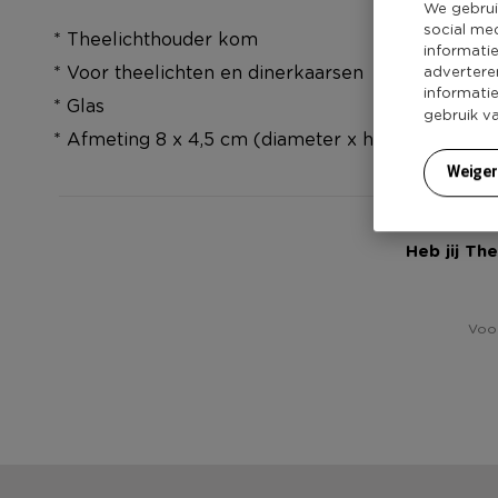
We gebrui
social me
* Theelichthouder kom
informati
* Voor theelichten en dinerkaarsen
advertere
informati
* Glas
gebruik v
* Afmeting 8 x 4,5 cm (diameter x hoogte)
Weige
Heb jij Th
Voor