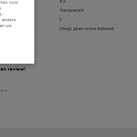
(cm)
4,5
ties voor
e
Transparant
a,
hoeveelheid
2
t andere
van uw
core
(Nog) geen score bekend
een review!
atie.