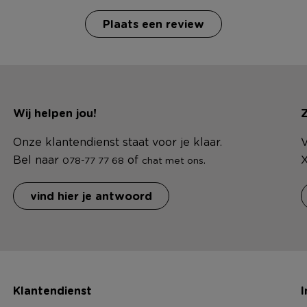
Plaats een review
Wij helpen jou!
Z
Onze klantendienst staat voor je klaar.
V
Bel naar
of
.
X
078-77 77 68
chat met ons
vind hier je antwoord
Klantendienst
I