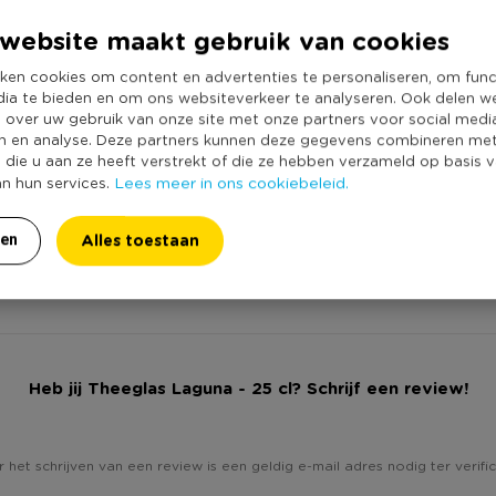
Producthoogte 
website maakt gebruik van cookies
Kleur
Inhoud in liter
ken cookies om content en advertenties te personaliseren, om func
dia te bieden en om ons websiteverkeer te analyseren. Ook delen w
Productlengte (
n
e over uw gebruik van onze site met onze partners voor social medi
Merk
n en analyse. Deze partners kunnen deze gegevens combineren me
e die u aan ze heeft verstrekt of die ze hebben verzameld op basis 
Met print
Lees meer in ons cookiebeleid.
an hun services.
Vaatwasmachine
Dubbelwandig
Alles toestaan
ren
Duurzaamheidss
Heb jij Theeglas Laguna - 25 cl? Schrijf een review!
 het schrijven van een review is een geldig e-mail adres nodig ter verific