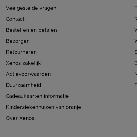
Veelgestelde vragen
F
Contact
R
Bestellen en betalen
W
Bezorgen
Retourneren
S
Xenos zakelijk
B
Actievoorwaarden
N
Duurzaamheid
T
Cadeaukaarten informatie
Kinderziekenhuizen van oranje
Over Xenos