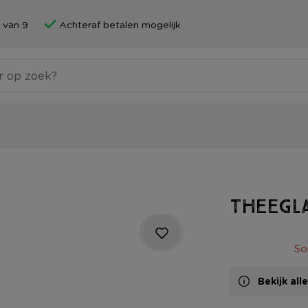
 van 9
Achteraf betalen mogelijk
Theegla
So
Bekijk al