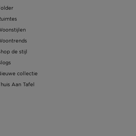
older
uimtes
oonstijlen
Woontrends
hop de stijl
logs
ieuwe collectie
huis Aan Tafel