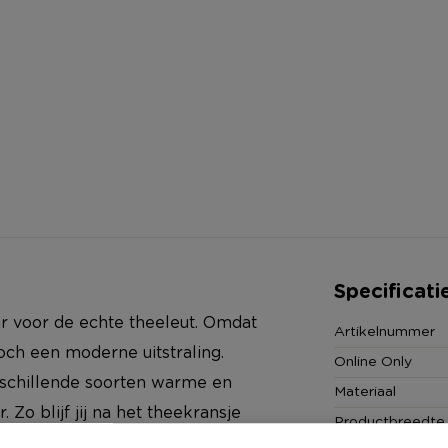
Specificati
ar voor de echte theeleut. Omdat
Artikelnummer
och een moderne uitstraling.
Online Only
erschillende soorten warme en
Materiaal
o blijf jij na het theekransje
Productbreedte
 past in elk keukenkastje.