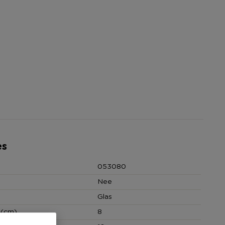
es
053080
Nee
Glas
 (cm)
8