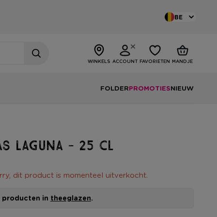
BE
WINKELS
ACCOUNT
FAVORIETEN
MANDJE
FOLDER
PROMOTIES
NIEUW
s Laguna - 25 cl
rry, dit product is momenteel uitverkocht.
le producten in
theeglazen
.