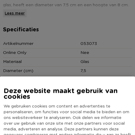
glas, heeft een diameter van 7.5 cm en een hoogte van 8 cm.
Dankzij de dubbelwandige constructie blijft je thee langer
Lees meer
warm, terwijl de buitenkant koel aanvoelt, zodat je het glas
veilig kunt vasthouden zonder je handen te verbranden. De
Specificaties
subtiele ribbels zorgen voor een extra decoratief accent en
een stevige grip. Perfect voor dagelijks gebruik of als stijlvolle
Artikelnummer
053073
aanvulling op je servies! Het glas is vaatwasmachine
Online Only
Nee
bestendig.
Materiaal
Glas
Diameter (cm)
7,5
Producthoogte (cm)
8
Kleur
Transparant
Deze website maakt gebruik van
cookies
Vorm
Rond
We gebruiken cookies om content en advertenties te
Vaatwasmachine bestendig
Ja
personaliseren, om functies voor social media te bieden en om
Dubbelwandig
Ja
ons websiteverkeer te analyseren. Ook delen we informatie
over uw gebruik van onze site met onze partners voor social
(Nog) geen score
Duurzaamheidsscore
media, adverteren en analyse. Deze partners kunnen deze
bekend
gegevens combineren met andere informatie die u aan ze heeft