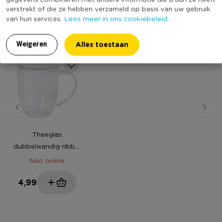
verstrekt of die ze hebben verzameld op basis van uw gebruik
Lees meer in ons cookiebeleid.
van hun services.
MEER UIT DEZE SERIE
Alles toestaan
Weigeren
Theeglas
dubbelwandig ribbel
- 250 ml - glas
Niet online
4,99