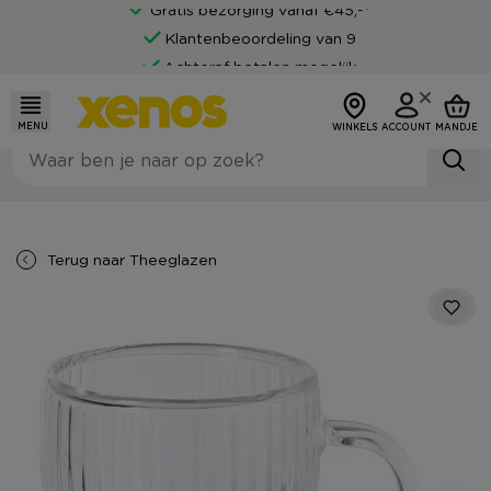
Gratis bezorging vanaf €45,-*
Klantenbeoordeling van 9
Achteraf betalen mogelijk
MENU
WINKELS
ACCOUNT
MANDJE
Terug naar
Theeglazen