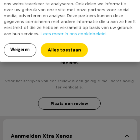
verkrijgbaar. Kies bijvoorbeeld ook eens voor de groene thee
ons websiteverkeer te analyseren. Ook delen we informatie
Online Only
Nee
over uw gebruik van onze site met onze partners voor social
of probeer de smaak sinaasappel.
media, adverteren en analyse. Deze partners kunnen deze
(Nog) geen score
gegevens combineren met andere informatie die u aan ze heeft
Duurzaamheidsscore
bekend
verstrekt of die ze hebben verzameld op basis van uw gebruik
* Aardbeien smaak
Lees meer in ons cookiebeleid.
van hun services.
* 10 theezakjes
* Voor één kopje
Alles toestaan
Weigeren
* In diverse smaken verkrijgbaar
Heb jij Thee aardbeien - 10 zakjes? Schrijf een
review!
Voor het schrijven van een review is een geldig e-mail adres nodig
ter verificatie.
Plaats een review
Aanmelden Xtra Xenos