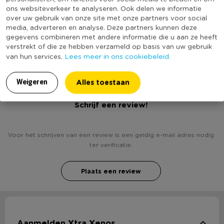
Online Only
Nee
ons websiteverkeer te analyseren. Ook delen we informatie
over uw gebruik van onze site met onze partners voor social
Merk
Tasty Me
media, adverteren en analyse. Deze partners kunnen deze
(Nog) geen score
gegevens combineren met andere informatie die u aan ze heeft
Duurzaamheidsscore
verstrekt of die ze hebben verzameld op basis van uw gebruik
bekend
Lees meer in ons cookiebeleid.
van hun services.
Alles toestaan
Weigeren
Heb jij Tasty Me sprinkles - galaxy mix - 70 gram?
Schrijf een review!
Voor het schrijven van een review is een geldig e-mail adres nodig
ter verificatie.
Plaats een review
Aanmelden Xtra Xenos