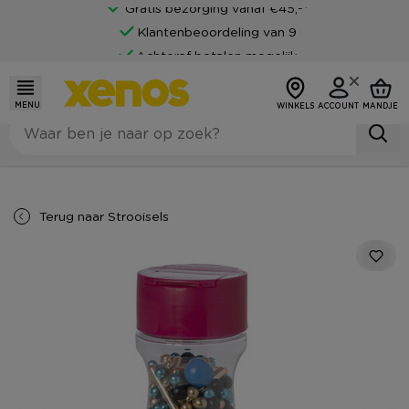
Gratis bezorging vanaf €45,-*
Klantenbeoordeling van 9
Achteraf betalen mogelijk
MENU
WINKELS
ACCOUNT
MANDJE
Terug naar
Strooisels