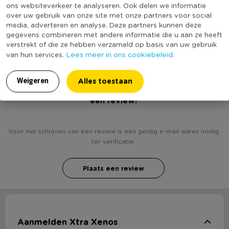
ons websiteverkeer te analyseren. Ook delen we informatie
Productlengte (cm)
240
over uw gebruik van onze site met onze partners voor social
media, adverteren en analyse. Deze partners kunnen deze
(Nog) geen score
gegevens combineren met andere informatie die u aan ze heeft
Duurzaamheidsscore
bekend
verstrekt of die ze hebben verzameld op basis van uw gebruik
Lees meer in ons cookiebeleid.
van hun services.
Alles toestaan
Weigeren
Heb jij Tafelloper wafel - 45x240 cm - grijs? Schrijf
een review!
Voor het schrijven van een review is een geldig e-mail adres nodig
ter verificatie.
Plaats een review
Aanmelden Xtra Xenos