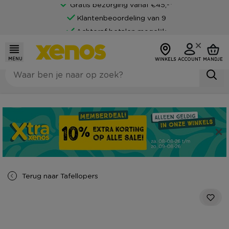
Gratis bezorging vanaf €45,-*
Klantenbeoordeling van 9
Achteraf betalen mogelijk
MENU
WINKELS
ACCOUNT
MANDJE
Terug naar
Tafellopers