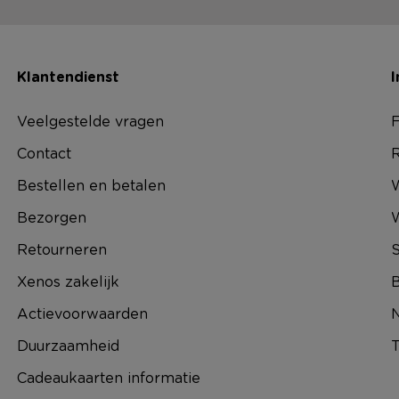
Klantendienst
I
Veelgestelde vragen
F
Contact
R
Bestellen en betalen
W
Bezorgen
Retourneren
S
Xenos zakelijk
B
Actievoorwaarden
N
Duurzaamheid
T
Cadeaukaarten informatie