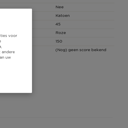
Nee
Katoen
 (cm)
45
Roze
ties voor
cm)
150
e
a,
core
(Nog) geen score bekend
t andere
van uw