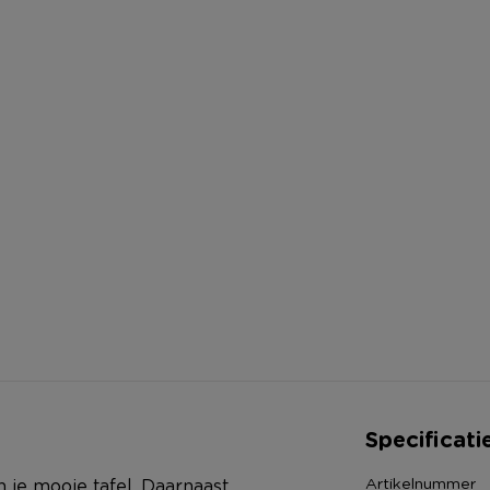
Specificati
Artikelnummer
n je mooie tafel. Daarnaast