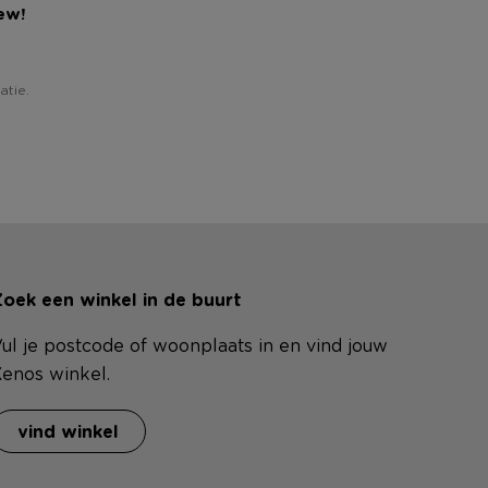
ew!
atie.
oek een winkel in de buurt
ul je postcode of woonplaats in en vind jouw
enos winkel.
vind winkel