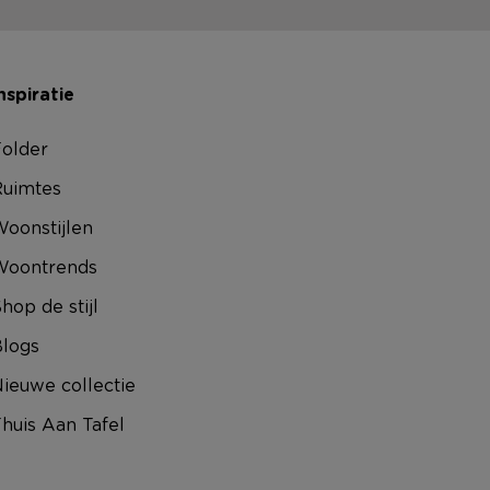
nspiratie
older
uimtes
oonstijlen
Woontrends
hop de stijl
logs
ieuwe collectie
huis Aan Tafel