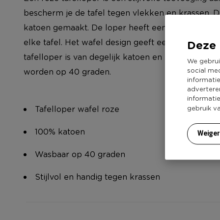
bescherm je de tafel tegen vlekken en krassen. D
katoen gemaakt. De loper heeft een afmeting van
elke tafel. Het wafel design geeft een chique tint
Deze 
tafelloper is van degelijk katoen en kan makkeli
We gebrui
social me
worden op 40 graden.
informati
advertere
informati
Tafelloper wafel roze
gebruik v
100% katoen
Weige
Wasbaar op 40 graden
Stijlvol en handig tegen krassen