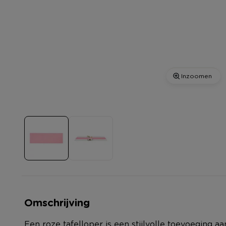
Inzoomen
Omschrijving
Een roze tafelloper is een stijlvolle toevoeging aa