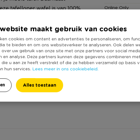
Online Only
eze tafelloper wafel is van 100%
Materiaal
 45 x 150 centimeter en past op
Productbreedte
je aan een gedekte tafel. De
website maakt gebruik van cookies
Kleur
jk in de wasmachine gewassen
ken cookies om content en advertenties te personaliseren, om func
Productlengte (
dia te bieden en om ons websiteverkeer te analyseren. Ook delen w
e over uw gebruik van onze site met onze partners voor social medi
Duurzaamheidss
n en analyse. Deze partners kunnen deze gegevens combineren me
e die u aan ze heeft verstrekt of die ze hebben verzameld op basis 
Lees meer in ons cookiebeleid.
an hun services.
Alles toestaan
ren