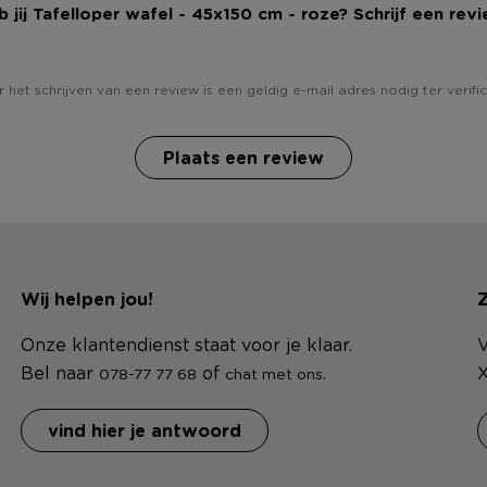
b jij Tafelloper wafel - 45x150 cm - roze? Schrijf een revi
 het schrijven van een review is een geldig e-mail adres nodig ter verific
Plaats een review
Wij helpen jou!
Z
Onze klantendienst staat voor je klaar.
V
Bel naar
of
.
X
078-77 77 68
chat met ons
vind hier je antwoord