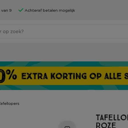
 van 9
Achteraf betalen mogelijk
Tafellopers
Tafello
roze