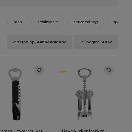
rasp
schilmesje
serveertang
spatel
Sorteren op:
Aanbevolen
Per pagina:
48
rsmes - zwart/zilver
Hevelkurkentrekker -