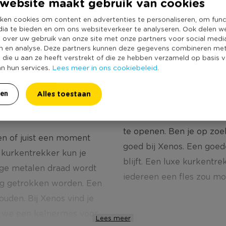
website maakt gebruik van cookies
9
ken cookies om content en advertenties te personaliseren, om func
dia te bieden en om ons websiteverkeer te analyseren. Ook delen w
e over uw gebruik van onze site met onze partners voor social medi
n en analyse. Deze partners kunnen deze gegevens combineren me
e die u aan ze heeft verstrekt of die ze hebben verzameld op basis 
Lees meer in ons cookiebeleid.
an hun services.
Alles toestaan
ren
de wijnliefhebber maar 
te openen. Ben je op zoe
n of juist een moment
goed bij Xenos. Een goed
 kurkentrekker kun je
blijft. Een luxe kurkentre
mige metalen draad wordt
iedereen een fles zou m
og getrokken worden. Een
uden. Bij Xenos vind je
n we een kelnermes voor
Lees meer