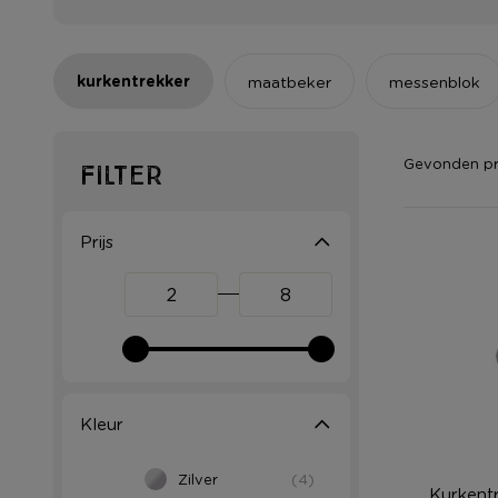
kurkentrekker
er
maatbeker
messenblok
Gevonden p
Filter
Prijs
Kleur
Zilver
(4)
Kurkent