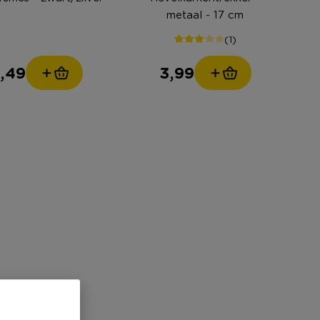
metaal - 17 cm
(1)
,49
3,99