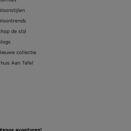
oonstijlen
Woontrends
hop de stijl
logs
ieuwe collectie
huis Aan Tafel
 Xenos avonturen!