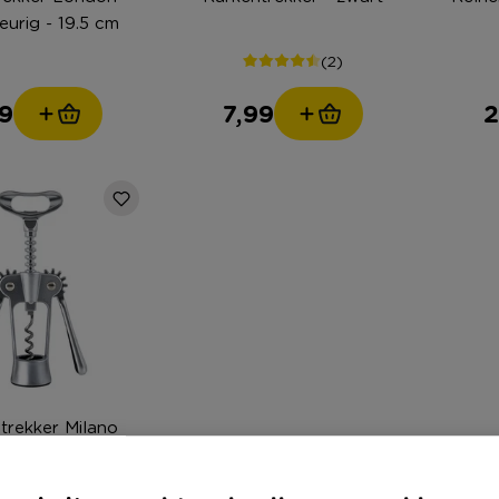
leurig - 19.5 cm
(2)
9
7,99
2
trekker Milano