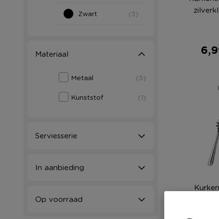
zilverk
Zwart
(3)
6,9
Materiaal
Metaal
(5)
Kunststof
(1)
Serviesserie
In aanbieding
Kurken
Op voorraad