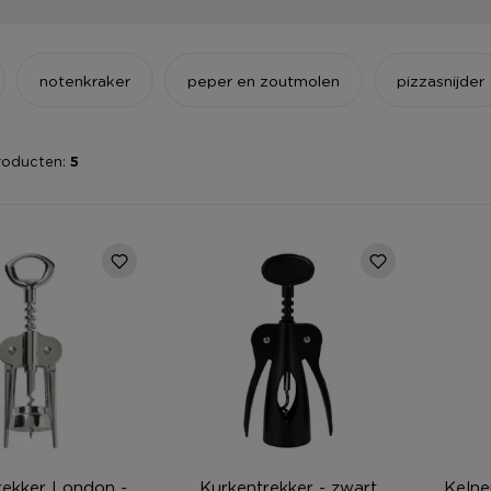
notenkraker
peper en zoutmolen
pizzasnijder
roducten:
5
rekker London -
Kurkentrekker - zwart
Kelne