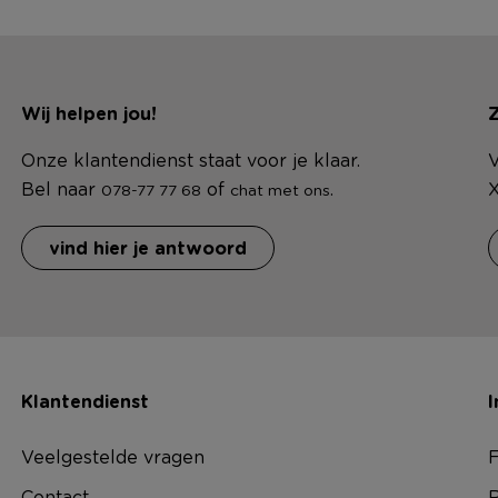
Wij helpen jou!
Z
Onze klantendienst staat voor je klaar.
V
Bel naar
of
.
X
078-77 77 68
chat met ons
vind hier je antwoord
Klantendienst
I
Veelgestelde vragen
F
Contact
R