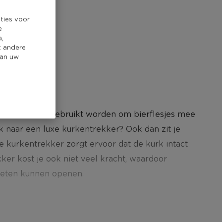
ties voor
e
a,
t andere
van uw
deze kan ook gebruikt worden om bierflesjes mee
k naar een luxe kurkentrekker? Ook dan zit je
e kurkentrekker zorgt ervoor dat de kurk intact
kker kost je ook niet veel kracht, waardoor
oeten kunnen openen.