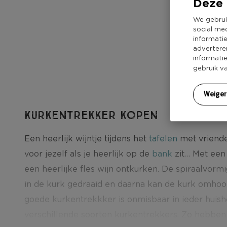
Deze 
7,9
We gebrui
social me
informati
advertere
informati
gebruik v
Weige
Kurkentrekker kopen
Een heerlijk wijntje tijdens het
tafelen
met vriende
voor jezelf als je heerlijk op de
bank
zit… Met een
een heerlijke fles wijn ontkurken. De spiraalvor
in de kurk gedraaid en daarna kan de kurk omho
goede kurkentrekkker is onmisbaar in ieder huisho
verschillende soorten kurkentrekkers. Zo hebbe