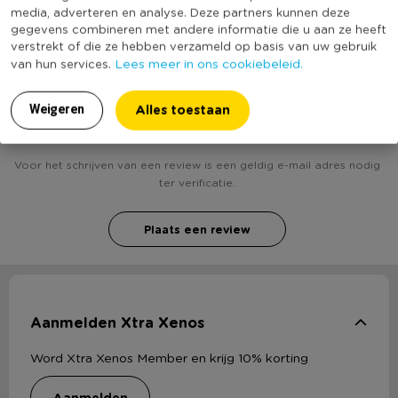
bekend
media, adverteren en analyse. Deze partners kunnen deze
gegevens combineren met andere informatie die u aan ze heeft
verstrekt of die ze hebben verzameld op basis van uw gebruik
Lees meer in ons cookiebeleid.
van hun services.
Heb jij Taartdecoratie baby meisje - roze? Schrijf
Alles toestaan
Weigeren
een review!
Voor het schrijven van een review is een geldig e-mail adres nodig
ter verificatie.
Plaats een review
Aanmelden Xtra Xenos
Word Xtra Xenos Member en krijg 10% korting
aanmelden