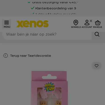
Gratis bezorging vanaf €45,-*
Klantenbeoordeling van 9
Achteraf betalen mogelijk
MENU
WINKELS
ACCOUNT
MANDJE
Terug naar
Taartdecoratie