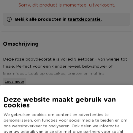
Sorry, dit product is momenteel uitverkocht.
Bekijk alle producten in
taartdecoratie
.
Omschrijving
Deze roze babydecoratie is volledig eetbaar – van wiegje tot
flesje. Perfect voor een gender reveal, babyshower of
kraamfeest. Leuk op cupcakes, taarten en muffins.
Lees meer
Specificaties
Deze website maakt gebruik van
cookies
Artikelnummer
870748
We gebruiken cookies om content en advertenties te
Online Only
Nee
personaliseren, om functies voor social media te bieden en om
ons websiteverkeer te analyseren. Ook delen we informatie
(Nog) geen score
over uw gebruik van onze site met onze partners voor social
Duurzaamheidsscore