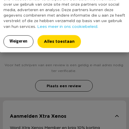
over uw gebruik van onze site met onze partners voor social
(Nog) geen score
media, adverteren en analyse. Deze partners kunnen deze
Duurzaamheidsscore
bekend
gegevens combineren met andere informatie die u aan ze heeft
verstrekt of die ze hebben verzameld op basis van uw gebruik
Lees meer in ons cookiebeleid.
van hun services.
Alles toestaan
Weigeren
Heb jij Supermini voorraadpotje met deksel? Schrijf
een review!
Voor het schrijven van een review is een geldig e-mail adres nodig
ter verificatie.
Plaats een review
Aanmelden Xtra Xenos
Word Xtra Xenos Member en krijg 10% korting