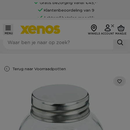
Gratis bezorging vanaf €45,-*
Klantenbeoordeling van 9
Achteraf betalen mogelijk
MENU
WINKELS
ACCOUNT
MANDJE
Terug naar
Voorraadpotten