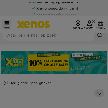
Gratis bezorging vanaf €45,-*
Klantenbeoordeling van 9
Achteraf betalen mogelijk
MENU
WINKELS
ACCOUNT
MANDJE
Terug naar
Opbergboxen