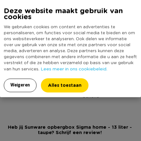
Online Only
Ja
Deze website maakt gebruik van
Materiaal
Kunststof
Alle Sigma home boxen hebben geïntegreerde handgrepen
cookies
waardoor je ze makkelijk kunt dragen. Daarnaast hebben ze
Productbreedte (cm)
25.3
We gebruiken cookies om content en advertenties te
een soft-touch look & feel en zijn ze met deksel perfect
Producthoogte (cm)
18.3
personaliseren, om functies voor social media te bieden en om
stapelbaar. Je creëert een opbergbox naar jouw smaak door
ons websiteverkeer te analyseren. Ook delen we informatie
Kleur
Bruin
zelf een bijpassend deksel te kiezen welke apart verkrijgbaar
over uw gebruik van onze site met onze partners voor social
Inhoud in liter
13
media, adverteren en analyse. Deze partners kunnen deze
zijn.
gegevens combineren met andere informatie die u aan ze heeft
Productlengte (cm)
35.2
verstrekt of die ze hebben verzameld op basis van uw gebruik
Geef je interieur een boost met onze Sigma home boxen!
Lees meer in ons cookiebeleid.
van hun services.
Merk
Sunware
Vaatwasmachine bestendig
Nee
Sunware Sigma home box
Alles toestaan
Weigeren
(Nog) geen score
*Met geïntegreerde handgrepen
Duurzaamheidsscore
bekend
* In trendy kleuren
*Hip design
*Met deksel perfect stapelbaar
*Kies zelf een bijpassend deksel
Heb jij Sunware opbergbox Sigma home - 13 liter -
taupe? Schrijf een review!