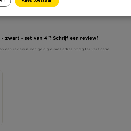
Alles toestaan
n - zwart - set van 4'? Schrijf een review!
an een review is een geldig e-mail adres nodig ter verificatie.