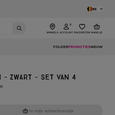
BE
WINKELS
ACCOUNT
FAVORIETEN
MANDJE
FOLDER
PROMOTIES
NIEUW
 - zwart - set van 4
ew
In mijn winkelmandje