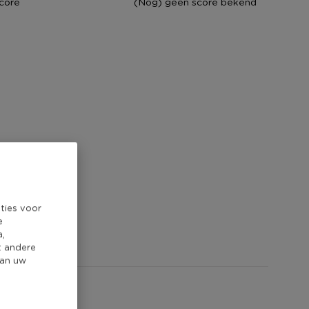
core
(Nog) geen score bekend
ties voor
e
a,
t andere
van uw