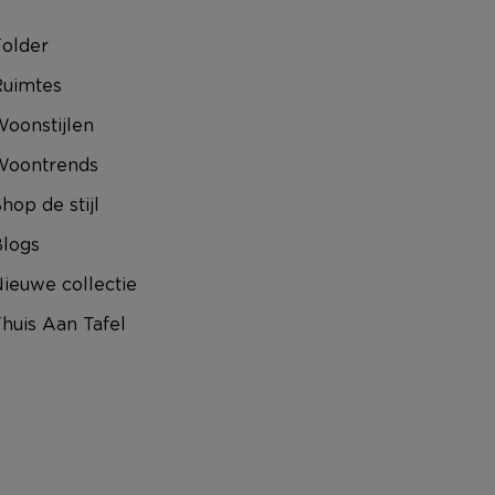
older
uimtes
oonstijlen
Woontrends
hop de stijl
logs
ieuwe collectie
huis Aan Tafel