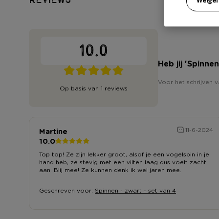
10.0
Heb jij 'Spinne
Voor het schrijven v
Op basis van 1 reviews
Martine
11-6-2024
10.0
Top top! Ze zijn lekker groot, alsof je een vogelspin in je
hand heb, ze stevig met een vilten laag dus voelt zacht
aan. Blij mee! Ze kunnen denk ik wel jaren mee.
Geschreven voor:
Spinnen - zwart - set van 4