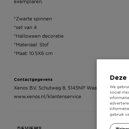
exemplaren.
*Zwarte spinnen
*set van 4
*Halloween decoratie
*Materiaal: Stof
*Maat: 10.5X6 cm
Deze 
Contactgegevens
We gebrui
Xenos B.V, Schutweg 8, 5145NP Waalwijk, Nederla
social me
www.xenos.nl/klantenservice
informati
advertere
informati
gebruik v
Reviews
Weige