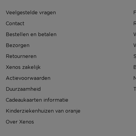
Veelgestelde vragen
F
Contact
R
Bestellen en betalen
W
Bezorgen
Retourneren
S
Xenos zakelijk
B
Actievoorwaarden
N
Duurzaamheid
T
Cadeaukaarten informatie
Kinderziekenhuizen van oranje
Over Xenos