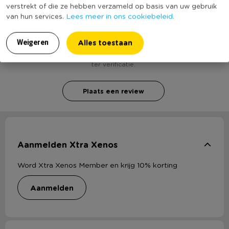
verstrekt of die ze hebben verzameld op basis van uw gebruik
* Horizontaal en verticaal op te hangen
Heb jij Spiegel glossy - zilverkleurig - 65x75 cm?
Lees meer in ons cookiebeleid.
van hun services.
Schrijf een review!
Alles toestaan
Weigeren
Voor het schrijven van een review is een geldig e-mail adres nodig
ter verificatie.
Plaats een review
Aanmelden Xtra Xenos
Word Xtra Xenos Member en krijg 10% korting
aanmelden