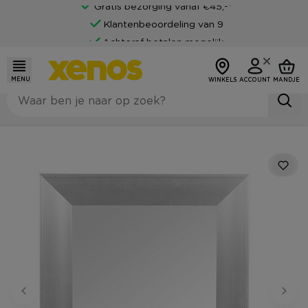
Gratis bezorging vanaf €45,-*
Klantenbeoordeling van 9
Achteraf betalen mogelijk
MENU
WINKELS
ACCOUNT
MANDJE