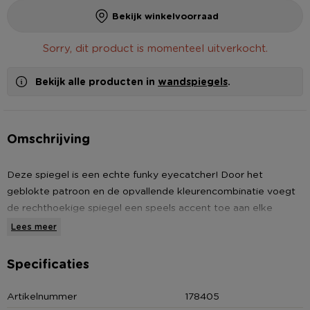
Bekijk winkelvoorraad
Sorry, dit product is momenteel uitverkocht.
Bekijk alle producten in
wandspiegels
.
Omschrijving
Deze spiegel is een echte funky eyecatcher! Door het
geblokte patroon en de opvallende kleurencombinatie voegt
de rechthoekige spiegel een speels accent toe aan elke
kamer. Of je nu jouw slaapkamer, woonkamer of hal wilt
Lees meer
opfleuren, deze geblokte spiegel met paars en oranje zorgt
voor een funky interieur.
Specificaties
Tip:
Voeg nog meer kleur toe aan je muur door deze spiegel
Artikelnummer
178405
te combineren met spiegels in verschillende kleuren en