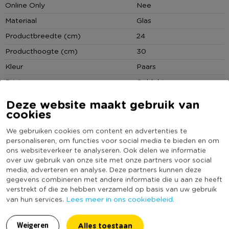
Online Only
Nee
vormen!
Materiaal
Glas
Materiaal
Productbreedte (cm)
24
De spiegel is gemaakt van MDF en glas.
Producthoogte (cm)
30
Kleur
Paars
Afmetingen
Print
Geblokt
De spiegel heeft een hoogte van 30 cm, een breedte van 24
cm en een diepte van 0.8 cm.
Vorm
Rechthoekig
Deze website maakt gebruik van
cookies
(Nog) geen score
Duurzaamheidsscore
De spiegel ophangen
bekend
We gebruiken cookies om content en advertenties te
Het ophangen van deze spiegel is heel gemakkelijk. Aan de
personaliseren, om functies voor social media te bieden en om
achterkant van de spiegel bevinden zich twee ophanghaakjes,
ons websiteverkeer te analyseren. Ook delen we informatie
waardoor je de spiegel gemakkelijk kunt ophangen aan een
over uw gebruik van onze site met onze partners voor social
MEER UIT DEZE SERIE
haak of spijker. Zorg dat je de juiste schroeven, pluggen en
media, adverteren en analyse. Deze partners kunnen deze
gegevens combineren met andere informatie die u aan ze heeft
boor gebruikt, afgestemd op het type muur waarop je de
verstrekt of die ze hebben verzameld op basis van uw gebruik
spiegel wilt bevestigen.
Lees meer in ons cookiebeleid.
van hun services.
Contactgegevens
Alles toestaan
Weigeren