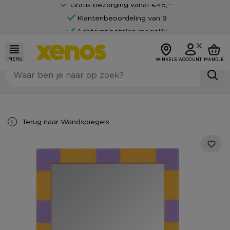
Gratis bezorging vanaf €45,-*
Klantenbeoordeling van 9
Achteraf betalen mogelijk
MENU
WINKELS
ACCOUNT
MANDJE
Terug naar
Wandspiegels