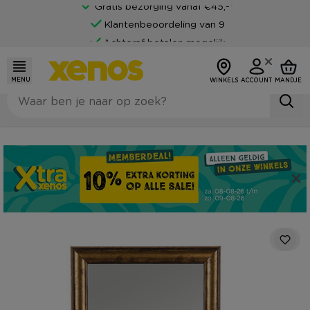
Gratis bezorging vanaf €45,-*
Klantenbeoordeling van 9
Achteraf betalen mogelijk
MENU
WINKELS
ACCOUNT
MANDJE