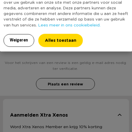
over uw gebruik van onze site met onze partners voor social
* Spiegel antic
(Nog) geen score
Duurzaamheidsscore
media, adverteren en analyse. Deze partners kunnen deze
* Goudkleurige omlijsting met antieke uitstraling
bekend
gegevens combineren met andere informatie die u aan ze heeft
* Afmeting: 105x65 cm
verstrekt of die ze hebben verzameld op basis van uw gebruik
* Horizontaal en verticaal op te hangen
Lees meer in ons cookiebeleid.
van hun services.
Heb jij Spiegel antic - goudkleurig - 65x105 cm?
Alles toestaan
Weigeren
Schrijf een review!
Voor het schrijven van een review is een geldig e-mail adres nodig
ter verificatie.
Plaats een review
Aanmelden Xtra Xenos
Word Xtra Xenos Member en krijg 10% korting