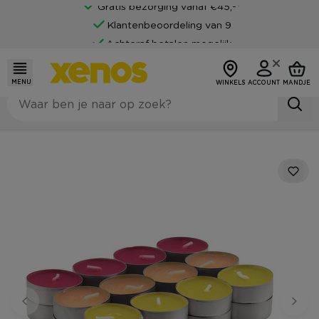
Gratis bezorging vanaf €45,-*
Klantenbeoordeling van 9
Achteraf betalen mogelijk
MENU
WINKELS
ACCOUNT
MANDJE