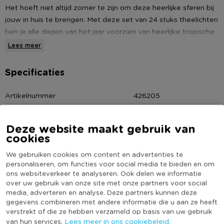
Het hoeft niet altijd zomer te zijn om deze heerlijke sferen bij
jouw in huis te brengen. Met deze set van 24 stuks theelichten
ben je alle dagen van het jaar voorzien van heerlijke tropische
geuren.
Lees meer
* Kleur: Geel/Oranje/Rood
Specificaties
* BrandurenL 4,5 uur
* 24 stuks
Artikelnummer
426205
Online Only
Nee
Kleur
Multikleur
Deze website maakt gebruik van
cookies
(Nog) geen score
Duurzaamheidsscore
bekend
We gebruiken cookies om content en advertenties te
personaliseren, om functies voor social media te bieden en om
ons websiteverkeer te analyseren. Ook delen we informatie
over uw gebruik van onze site met onze partners voor social
media, adverteren en analyse. Deze partners kunnen deze
Heb jij Spaas theelichten -Tropical Delight - 24 stuks
gegevens combineren met andere informatie die u aan ze heeft
- 4,5 branduren? Schrijf een review!
verstrekt of die ze hebben verzameld op basis van uw gebruik
Lees meer in ons cookiebeleid.
van hun services.