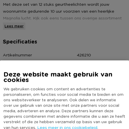
Met deze set van 12 stuks geurtheelichten wordt jouw
woonruimte gedurende 10 uur voorzien van een heerlijke
Magnolia lucht. Kijk ook eens tussen ons overige assortiment
voor het brede aanbod aan geurtheelichten en kaarsen.
Lees meer
* Kleur: Bordeau
Specificaties
* Branduren: 10 uur
* 12 stuks
Artikelnummer
426210
Online Only
Nee
Kleur
Roze
Deze website maakt gebruik van
cookies
(Nog) geen score
Duurzaamheidsscore
bekend
We gebruiken cookies om content en advertenties te
personaliseren, om functies voor social media te bieden en om
ons websiteverkeer te analyseren. Ook delen we informatie
over uw gebruik van onze site met onze partners voor social
media, adverteren en analyse. Deze partners kunnen deze
Heb jij Spaas maxi-theelichten - Magnolia Blossom -
gegevens combineren met andere informatie die u aan ze heeft
12 stuks - 10 branduren? Schrijf een review!
verstrekt of die ze hebben verzameld op basis van uw gebruik
Lees meer in ons cookiebeleid.
van hun services.