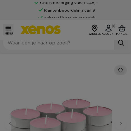
Gratis bezorging vanaf €45,-*
Klantenbeoordeling van 9
Achteraf betalen mogelijk
MENU
WINKELS
ACCOUNT
MANDJE